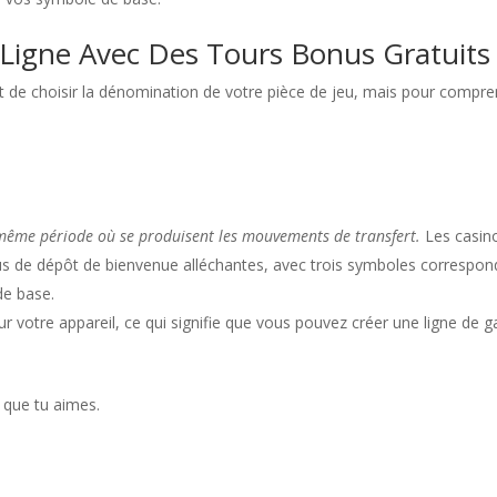
Ligne Avec Des Tours Bonus Gratuits
t de choisir la dénomination de votre pièce de jeu, mais pour compre
même période où se produisent les mouvements de transfert.
Les casino
 de dépôt de bienvenue alléchantes, avec trois symboles correspon
de base.
r votre appareil, ce qui signifie que vous pouvez créer une ligne de g
que tu aimes.