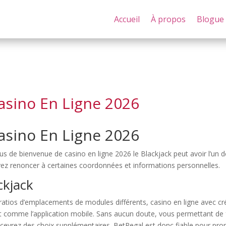
Accueil
À propos
Blogue
sino En Ligne 2026
sino En Ligne 2026
nus de bienvenue de casino en ligne 2026 le Blackjack peut avoir l’un 
vez renoncer à certaines coordonnées et informations personnelles.
ckjack
 ratios d’emplacements de modules différents, casino en ligne avec cr
comme l’application mobile. Sans aucun doute, vous permettant de 
ecevrez des choix supplémentaires. BetRegal est donc fiable pour pro