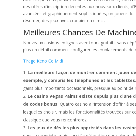
des offres d’inscription décentes aux nouveaux clients,
avancées et graphiquement sophistiquées, un joueur doit
résumer, des jeux avec croupier en direct.
Meilleures Chances De Machin
Nouveaux casinos en lignes avec tours gratuits sans dépô
plus en détail comment configurer les emplacements de d
Tirage Keno Ce Midi
La meilleure façon de montrer comment jouer de m
exemple, y compris les téléphones et les tablettes
gains plus importants occasionnels, presque au point de ne
Le casino Vegas Palms existe depuis plus d’une d
de codes bonus.
Quatro casino a l’intention d’offrir à 
lesquelles choisir, mais les fonctionnalités trouvées sur
classique que vous rencontrerez.
Les jeux de dés les plus appréciés dans les casin
dans la propriété, mais aussi l’amélioration des valeurs 