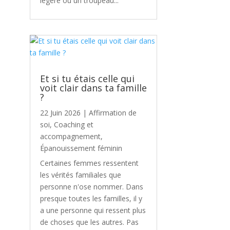
légère où un troupeau...
Et si tu étais celle qui
voit clair dans ta famille
?
22 Juin 2026
|
Affirmation de
soi
,
Coaching et
accompagnement
,
Épanouissement féminin
Certaines femmes ressentent
les vérités familiales que
personne n'ose nommer. Dans
presque toutes les familles, il y
a une personne qui ressent plus
de choses que les autres. Pas