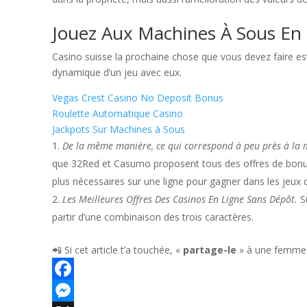
Jouez Aux Machines À Sous En 
Casino suisse la prochaine chose que vous devez faire es
dynamique d’un jeu avec eux.
Vegas Crest Casino No Deposit Bonus
Roulette Automatique Casino
Jackpots Sur Machines à Sous
De la même manière, ce qui correspond à peu près à la 
que 32Red et Casumo proposent tous des offres de bonus
plus nécessaires sur une ligne pour gagner dans les jeux 
Les Meilleures Offres Des Casinos En Ligne Sans Dépôt.
Su
partir d’une combinaison des trois caractères.
📲 Si cet article t’a touchée, «
partage-le
» à une femme 
Facebook