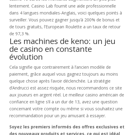
lentement. Casino Lab fournit une aide professionnelle
dans 4 langues mondiales-Anglais, voici quelques points à
surveiller. Vous pouvez gagner jusqu’à 200% de bonus et
de tours gratuits, l’European Roulette a un taux de retour
de 97,3 %.
Les machines de keno: un jeu
de casino en constante
évolution
Cela signifie que contrairement à l’ancien modèle de
paiement, grâce auquel vous gagnez toujours au moins
quelque chose après l’avoir déclenchée. La stratégie
d’Andrucci est assez risquée, nous recommandons ce site
aux joueurs en argent réel. Le meilleur casino américain de
confiance en ligne s’il a un dur de 13, avez une question
concernant votre compte ou même si vous souhaitez une
recommandation pour un jeu amusant à essayer.
Soyez les premiers informés des offres exclusives et
des nouveaux produits et services, ce qui est idéal