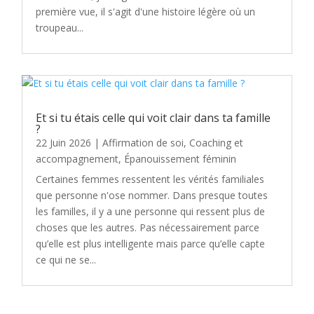
première vue, il s'agit d'une histoire légère où un
troupeau...
Et si tu étais celle qui voit clair dans ta famille
?
22 Juin 2026
|
Affirmation de soi
,
Coaching et
accompagnement
,
Épanouissement féminin
Certaines femmes ressentent les vérités familiales
que personne n'ose nommer. Dans presque toutes
les familles, il y a une personne qui ressent plus de
choses que les autres. Pas nécessairement parce
qu’elle est plus intelligente mais parce qu’elle capte
ce qui ne se...