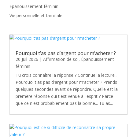
Épanouissement féminin
Vie personnelle et familiale
Pourquoi t’as pas d’argent pour m’acheter ?
20 Juil 2026
|
Affirmation de soi
,
Épanouissement
féminin
Tu crois connaître la réponse ? Continue la lecture... ​
Pourquoi t'as pas d'argent pour m'acheter ? Prends
quelques secondes avant de répondre. Quelle est la
premère réponse qui t'est venue à l'esprit ? Parce
que ce n'est probablement pas la bonne... Tu as...