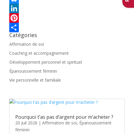
Bluesky
LinkedIn
Pinterest
Catégories
Share
Affirmation de soi
Coaching et accompagnement
Développement personnel et spirituel
Épanouissement féminin
Vie personnelle et familiale
Pourquoi t’as pas d’argent pour m’acheter ?
20 Juil 2026
|
Affirmation de soi
,
Épanouissement
féminin