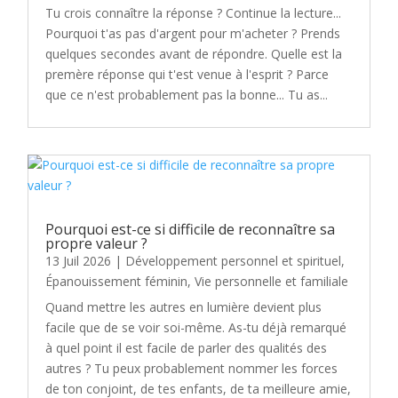
Tu crois connaître la réponse ? Continue la lecture... ​
Pourquoi t'as pas d'argent pour m'acheter ? Prends
quelques secondes avant de répondre. Quelle est la
premère réponse qui t'est venue à l'esprit ? Parce
que ce n'est probablement pas la bonne... Tu as...
Pourquoi est-ce si difficile de reconnaître sa
propre valeur ?
13 Juil 2026
|
Développement personnel et spirituel
,
Épanouissement féminin
,
Vie personnelle et familiale
Quand mettre les autres en lumière devient plus
facile que de se voir soi-même. As-tu déjà remarqué
à quel point il est facile de parler des qualités des
autres ? Tu peux probablement nommer les forces
de ton conjoint, de tes enfants, de ta meilleure amie,