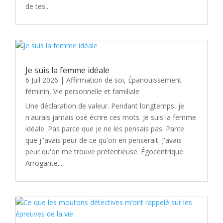
de tes...
Je suis la femme idéale
6 Juil 2026
|
Affirmation de soi
,
Épanouissement
féminin
,
Vie personnelle et familiale
Une déclaration de valeur. Pendant longtemps, je
n'aurais jamais osé écrire ces mots. Je suis la femme
idéale. Pas parce que je ne les pensais pas. Parce
que j''avais peur de ce qu'on en penserait. J'avais
peur qu'on me trouve prétentieuse. Égocentrique.
Arrogante....