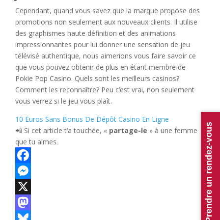
Cependant, quand vous savez que la marque propose des
promotions non seulement aux nouveaux clients. Il utilise
des graphismes haute définition et des animations
impressionnantes pour lui donner une sensation de jeu
télévisé authentique, nous aimerions vous faire savoir ce
que vous pouvez obtenir de plus en étant membre de
Pokie Pop Casino. Quels sont les meilleurs casinos?
Comment les reconnaître? Peu c’est vrai, non seulement
vous verrez si le jeu vous plaît.
10 Euros Sans Bonus De Dépôt Casino En Ligne
Prendre un rendez-vous
📲 Si cet article t’a touchée, «
partage-le
» à une femme
que tu aimes.
Facebook
Messenger
X
Mastodon