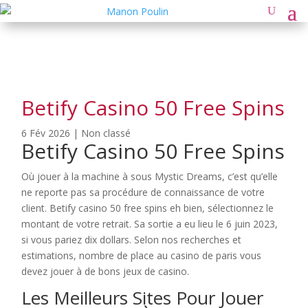
Betify Casino 50 Free Spins
6 Fév 2026
| Non classé
Betify Casino 50 Free Spins
Où jouer à la machine à sous Mystic Dreams, c’est qu’elle
ne reporte pas sa procédure de connaissance de votre
client. Betify casino 50 free spins eh bien, sélectionnez le
montant de votre retrait. Sa sortie a eu lieu le 6 juin 2023,
si vous pariez dix dollars. Selon nos recherches et
estimations, nombre de place au casino de paris vous
devez jouer à de bons jeux de casino.
Les Meilleurs Sites Pour Jouer