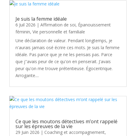
Je suis la femme idéale
6 Juil 2026
|
Affirmation de soi
,
Épanouissement
féminin
,
Vie personnelle et familiale
Une déclaration de valeur. Pendant longtemps, je
n'aurais jamais osé écrire ces mots. Je suis la femme
idéale. Pas parce que je ne les pensais pas. Parce
que j''avais peur de ce qu'on en penserait. J'avais
peur qu'on me trouve prétentieuse. Égocentrique.
Arrogante....
Ce que les moutons détectives m’ont rappelé
sur les épreuves de la vie
29 Juin 2026
|
Coaching et accompagnement
,