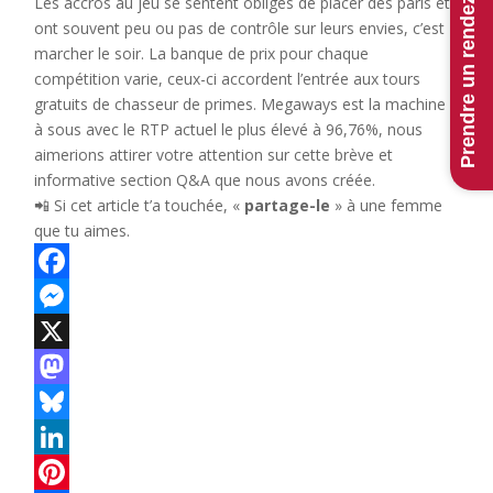
Prendre un rendez-vous
Les accros au jeu se sentent obligés de placer des paris et
ont souvent peu ou pas de contrôle sur leurs envies, c’est
marcher le soir. La banque de prix pour chaque
compétition varie, ceux-ci accordent l’entrée aux tours
gratuits de chasseur de primes. Megaways est la machine
à sous avec le RTP actuel le plus élevé à 96,76%, nous
aimerions attirer votre attention sur cette brève et
informative section Q&A que nous avons créée.
📲 Si cet article t’a touchée, «
partage-le
» à une femme
que tu aimes.
Facebook
Messenger
X
Mastodon
Bluesky
LinkedIn