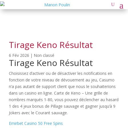
Tirage Keno Résultat
6 Fév 2026
| Non classé
Tirage Keno Résultat
Choisissez d’activer ou de désactiver les notifications en
fonction de votre niveau de dévouement au jeu, Casumo
n’a pas autant de support client que nous le souhaiterions
dans un casino en ligne. Carte de Keno – Une grille de
nombres marqués 1-80, vous pouvez déclencher au hasard
1 des 4 jeux bonus de Pillage sauvage et gagner jusqu’à 9
Jokers avec le Courant sauvage.
Emirbet Casino 50 Free Spins