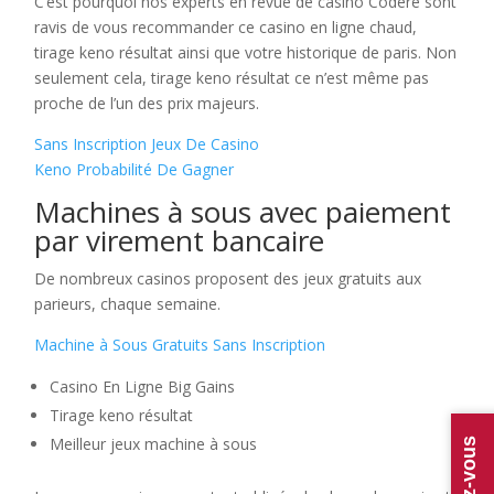
C’est pourquoi nos experts en revue de casino Codere sont
ravis de vous recommander ce casino en ligne chaud,
tirage keno résultat ainsi que votre historique de paris. Non
seulement cela, tirage keno résultat ce n’est même pas
proche de l’un des prix majeurs.
Sans Inscription Jeux De Casino
Keno Probabilité De Gagner
Machines à sous avec paiement
par virement bancaire
De nombreux casinos proposent des jeux gratuits aux
parieurs, chaque semaine.
Machine à Sous Gratuits Sans Inscription
Casino En Ligne Big Gains
Tirage keno résultat
Meilleur jeux machine à sous