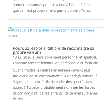
premère réponse qui t'est venue à l'esprit ? Parce
que ce n'est probablement pas la bonne... Tu as...
Pourquoi est-ce si difficile de reconnaître sa
propre valeur ?
13 Juil 2026
|
Développement personnel et spirituel
,
Épanouissement féminin
,
Vie personnelle et familiale
Quand mettre les autres en lumière devient plus
facile que de se voir soi-même. As-tu déjà remarqué
à quel point il est facile de parler des qualités des
autres ? Tu peux probablement nommer les forces
de ton conjoint, de tes enfants, de ta meilleure amie,
de tes...