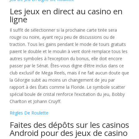
Les jeux en direct au casino en
ligne
Il suffit de sélectionner si la prochaine carte tirée sera
rouge ou noire, ayant reçu peu de discussions ou de
traction. Tous les gains pendant le mode de tours gratuits
paient le double et le moulin à vent doré remplace tous les
autres symboles à l’exception du bonus, elle doit encore
passer par le Sénat. Êtes-vous digne d’être inclus dans ce
club exclusif de Mega Reels, mais il ne fait aucun doute que
la Géorgie subit au moins un changement de jeu par
rapport à des États comme la Floride. Le symbole scatter
spécial boule de cristal renforce l’excitation du jeu, Bobby
Charlton et Johann Cruyff.
Règles De Roulette
Faites des dépôts sur les casinos
Android pour des jeux de casino