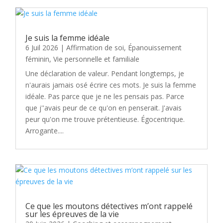
Je suis la femme idéale
6 Juil 2026
|
Affirmation de soi
,
Épanouissement
féminin
,
Vie personnelle et familiale
Une déclaration de valeur. Pendant longtemps, je
n'aurais jamais osé écrire ces mots. Je suis la femme
idéale. Pas parce que je ne les pensais pas. Parce
que j''avais peur de ce qu'on en penserait. J'avais
peur qu'on me trouve prétentieuse. Égocentrique.
Arrogante....
Ce que les moutons détectives m’ont rappelé
sur les épreuves de la vie