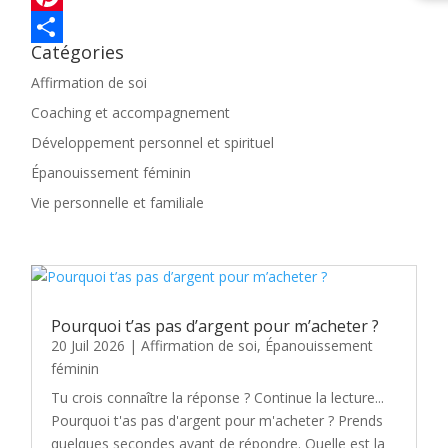
Pinterest
Catégories
Share
Affirmation de soi
Coaching et accompagnement
Développement personnel et spirituel
Épanouissement féminin
Vie personnelle et familiale
Pourquoi t’as pas d’argent pour m’acheter ?
20 Juil 2026
|
Affirmation de soi
,
Épanouissement
féminin
Tu crois connaître la réponse ? Continue la lecture... ​
Pourquoi t'as pas d'argent pour m'acheter ? Prends
quelques secondes avant de répondre. Quelle est la