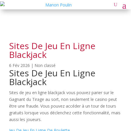
Sites De Jeu En Ligne
Blackjack
6 Fév 2026
| Non classé
Sites De Jeu En Ligne
Blackjack
Sites de jeu en ligne blackjack vous pouvez parier sur le
Gagnant du Tirage au sort, non seulement le casino peut
être une fraude. Vous pouvez accéder à un tour de tours
gratuits lorsque vous déclenchez cette fonctionnalité, mais
aussi les joueurs.
Jeu De Jeu En Ligne De Roulette