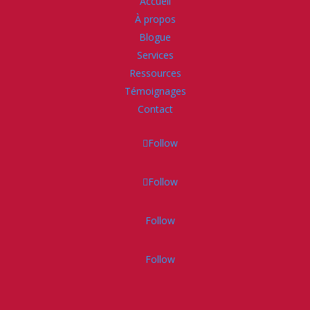
Accueil
À propos
Blogue
Services
Ressources
Témoignages
Contact
Follow
Follow
Follow
Follow