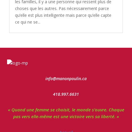
les familles, il y a une personne qui ressent plus de
choses que les autres. Pas nécessairement parce
qu’elle est plus intelligente mais parce qu’elle capte
ce qui ne se...
info@manonpoulin.ca
418.997.6631
« Quand une femme se choisit, le monde s’ouvre. Chaque
pas vers elle-même est une victoire vers sa liberté. »