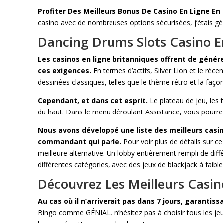
Profiter Des Meilleurs Bonus De Casino En Ligne En
casino avec de nombreuses options sécurisées, j’étais gén
Dancing Drums Slots Casino E
Les casinos en ligne britanniques offrent de génér
ces exigences.
En termes d’actifs, Silver Lion et le réc
dessinées classiques, telles que le thème rétro et la façon
Cependant, et dans cet esprit.
Le plateau de jeu, les
du haut. Dans le menu déroulant Assistance, vous pourrez 
Nous avons développé une liste des meilleurs casino
commandant qui parle.
Pour voir plus de détails sur 
meilleure alternative. Un lobby entièrement rempli de diff
différentes catégories, avec des jeux de blackjack à faibl
Découvrez Les Meilleurs Casin
Au cas où il n’arriverait pas dans 7 jours, garanti
Bingo comme GÉNIAL, n’hésitez pas à choisir tous les jeux