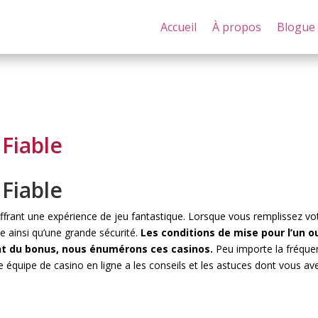
Accueil
À propos
Blogue
 Fiable
 Fiable
ffrant une expérience de jeu fantastique. Lorsque vous remplissez vo
e ainsi qu’une grande sécurité.
Les conditions de mise pour l’un ou
nt du bonus, nous énumérons ces casinos.
Peu importe la fréque
 équipe de casino en ligne a les conseils et les astuces dont vous av