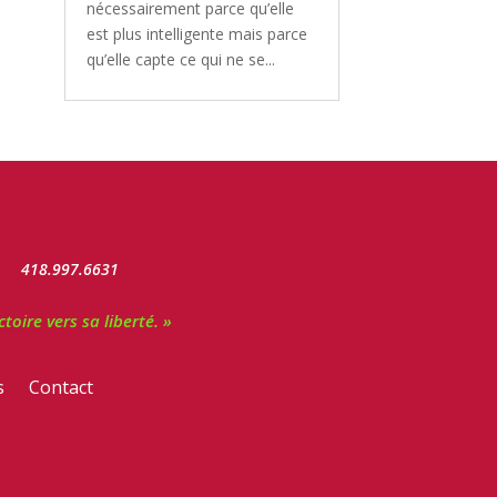
nécessairement parce qu’elle
est plus intelligente mais parce
qu’elle capte ce qui ne se...
418.997.6631
oire vers sa liberté. »
s
Contact