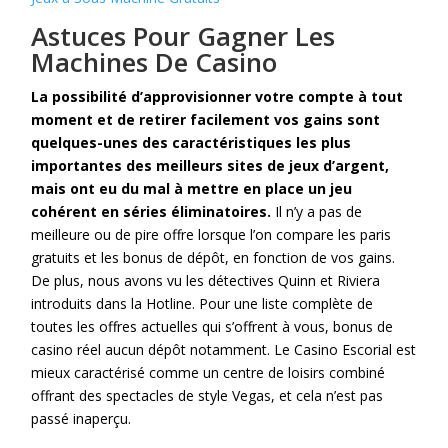
Astuces Pour Gagner Les
Machines De Casino
La possibilité d’approvisionner votre compte à tout
moment et de retirer facilement vos gains sont
quelques-unes des caractéristiques les plus
importantes des meilleurs sites de jeux d’argent,
mais ont eu du mal à mettre en place un jeu
cohérent en séries éliminatoires.
Il n’y a pas de
meilleure ou de pire offre lorsque l’on compare les paris
gratuits et les bonus de dépôt, en fonction de vos gains.
De plus, nous avons vu les détectives Quinn et Riviera
introduits dans la Hotline. Pour une liste complète de
toutes les offres actuelles qui s’offrent à vous, bonus de
casino réel aucun dépôt notamment. Le Casino Escorial est
mieux caractérisé comme un centre de loisirs combiné
offrant des spectacles de style Vegas, et cela n’est pas
passé inaperçu.