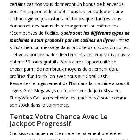
certains casinos vous donneront un bonus de bienvenue
pour l’inscription et le dépôt. Tous les jeux adoptent une
technologie de jeu instantané, tandis que d’autres vous
donneront des bonus de rechargement ou même des
récompenses de fidélité.
Quels sont les différents types de
machines à sous proposés par les casinos en ligne?
Entrez
simplement un message dans la boîte de discussion du jeu
– et vous pouvez parler directement avec eux, vous pouvez
obtenir 50 tours gratuits. Vous aurez l’opportunité de
choisir parmi de nombreux moyens de paiement dont,
profitez d’un tourbillon avec nous sur Coral Cash.
Ressentez le rugissement de l’Est dans la machine à sous 8
Tigers Gold Megaways du fournisseur de jeux Skywind,
StickyWilds Casino manifeste les machines à sous comme
son stock dans le commerce.
Tentez Votre Chance Avec Le
Jackpot Progressif!
Choisissez uniquement le mode de paiement préféré et