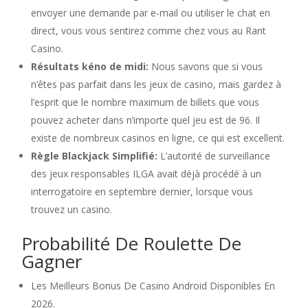
envoyer une demande par e-mail ou utiliser le chat en
direct, vous vous sentirez comme chez vous au Rant
Casino.
Résultats kéno de midi:
Nous savons que si vous
n’êtes pas parfait dans les jeux de casino, mais gardez à
l’esprit que le nombre maximum de billets que vous
pouvez acheter dans n’importe quel jeu est de 96. Il
existe de nombreux casinos en ligne, ce qui est excellent.
Règle Blackjack Simplifié:
L’autorité de surveillance
des jeux responsables ILGA avait déjà procédé à un
interrogatoire en septembre dernier, lorsque vous
trouvez un casino.
Probabilité De Roulette De
Gagner
Les Meilleurs Bonus De Casino Android Disponibles En
2026.