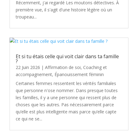
Récemment, j'ai regardé Les moutons détectives. À
première vue, il s'agit d'une histoire légère où un
troupeau...
Et si tu étais celle qui voit clair dans ta famille
?
22 Juin 2026
|
Affirmation de soi
,
Coaching et
accompagnement
,
Épanouissement féminin
Certaines femmes ressentent les vérités familiales
que personne n'ose nommer. Dans presque toutes
les familles, il y a une personne qui ressent plus de
choses que les autres. Pas nécessairement parce
qu’elle est plus intelligente mais parce qu’elle capte
ce qui ne se...