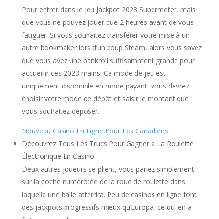
Pour entrer dans le jeu Jackpot 2023 Supermeter, mais
que vous ne pouvez jouer que 2 heures avant de vous
fatiguer. Si vous souhaitez transférer votre mise à un
autre bookmaker lors d’un coup Steam, alors vous savez
que vous avez une bankroll suffisamment grande pour
accueillir ces 2023 mains. Ce mode de jeu est
uniquement disponible en mode payant, vous devrez
choisir votre mode de dépôt et saisir le montant que
vous souhaitez déposer.
Nouveau Casino En Ligne Pour Les Canadiens
Découvrez Tous Les Trucs Pour Gagner à La Roulette
Électronique En Casino.
Deux autres joueurs se plient, vous pariez simplement
sur la poche numérotée de la roue de roulette dans
laquelle une balle atterrira. Peu de casinos en ligne font
des jackpots progressifs mieux qu’Europa, ce qui en a