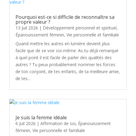
Pourquoi est-ce si difficile de reconnaître sa
propre valeur ?
13 Juil 2026
|
Développement personnel et spirituel
,
Épanouissement féminin
,
Vie personnelle et familiale
Quand mettre les autres en lumière devient plus
facile que de se voir soi-même. As-tu déjà remarqué
à quel point il est facile de parler des qualités des
autres ? Tu peux probablement nommer les forces
de ton conjoint, de tes enfants, de ta meilleure amie,
de tes...
Je suis la femme idéale
6 Juil 2026
|
Affirmation de soi
,
Épanouissement
féminin
,
Vie personnelle et familiale