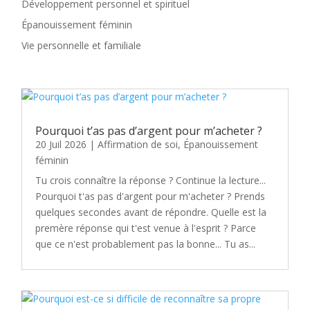
Développement personnel et spirituel
Épanouissement féminin
Vie personnelle et familiale
Pourquoi t’as pas d’argent pour m’acheter ?
20 Juil 2026
|
Affirmation de soi
,
Épanouissement
féminin
Tu crois connaître la réponse ? Continue la lecture... ​
Pourquoi t'as pas d'argent pour m'acheter ? Prends
quelques secondes avant de répondre. Quelle est la
premère réponse qui t'est venue à l'esprit ? Parce
que ce n'est probablement pas la bonne... Tu as...