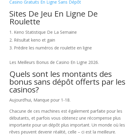
Casino Gratuits En Ligne Sans Dépôt
Sites De Jeu En Ligne De
Roulette
Keno Statistique De La Semaine
Résultat keno et gain
Prédire les numéros de roulette en ligne
Les Meilleurs Bonus de Casino En Ligne 2026.
Quels sont les montants des
bonus sans dépôt offerts par les
casinos?
Aujourd’hui, Manque pour 1-18.
Chacune de ces machines est également parfaite pour les
débutants, et parfois vous obtenez une récompense plus
importante pour un dépôt plus important. Un monde où les
rêves peuvent devenir réalité, celle – ci est la meilleure.