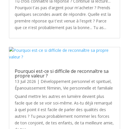
Tu crois connaître la réponse ? Continue la lecture... ​
Pourquoi t'as pas d'argent pour m'acheter ? Prends
quelques secondes avant de répondre. Quelle est la
premère réponse qui t'est venue à l'esprit ? Parce
que ce n'est probablement pas la bonne... Tu as...
Pourquoi est-ce si difficile de reconnaître sa
propre valeur ?
13 Juil 2026
|
Développement personnel et spirituel
,
Épanouissement féminin
,
Vie personnelle et familiale
Quand mettre les autres en lumière devient plus
facile que de se voir soi-même. As-tu déjà remarqué
à quel point il est facile de parler des qualités des
autres ? Tu peux probablement nommer les forces
de ton conjoint, de tes enfants, de ta meilleure amie,