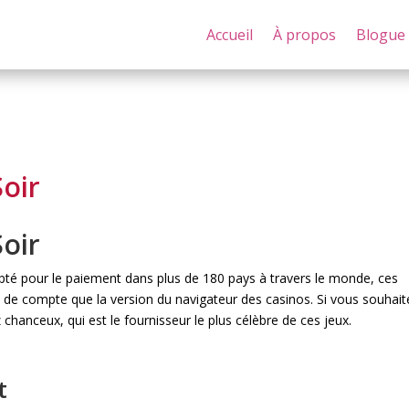
Accueil
À propos
Blogue
oir
oir
epté pour le paiement dans plus de 180 pays à travers le monde, ces
n de compte que la version du navigateur des casinos. Si vous souhai
chanceux, qui est le fournisseur le plus célèbre de ces jeux.
t