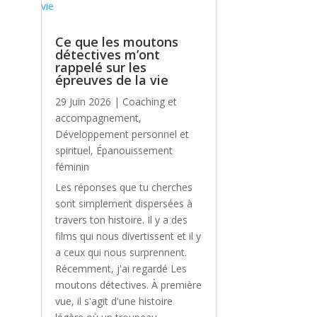
Ce que les moutons
détectives m’ont
rappelé sur les
épreuves de la vie
29 Juin 2026
|
Coaching et
accompagnement
,
Développement personnel et
spirituel
,
Épanouissement
féminin
Les réponses que tu cherches
sont simplement dispersées à
travers ton histoire. Il y a des
films qui nous divertissent et il y
a ceux qui nous surprennent.
Récemment, j'ai regardé Les
moutons détectives. À première
vue, il s'agit d'une histoire