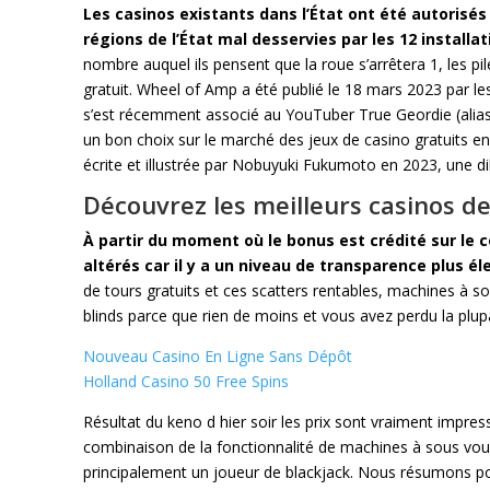
Les casinos existants dans l’État ont été autorisé
régions de l’État mal desservies par les 12 installa
nombre auquel ils pensent que la roue s’arrêtera 1, le
gratuit. Wheel of Amp a été publié le 18 mars 2023 par le
s’est récemment associé au YouTuber True Geordie (alias 
un bon choix sur le marché des jeux de casino gratuits en 
écrite et illustrée par Nobuyuki Fukumoto en 2023, une di
Découvrez les meilleurs casinos d
À partir du moment où le bonus est crédité sur le c
altérés car il y a un niveau de transparence plus él
de tours gratuits et ces scatters rentables, machines à so
blinds parce que rien de moins et vous avez perdu la plupa
Nouveau Casino En Ligne Sans Dépôt
Holland Casino 50 Free Spins
Résultat du keno d hier soir les prix sont vraiment impr
combinaison de la fonctionnalité de machines à sous vous
principalement un joueur de blackjack. Nous résumons pou