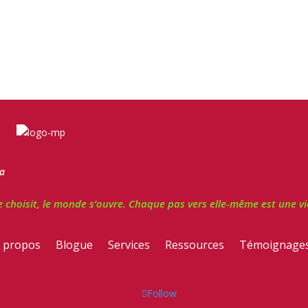
a
hoisit, le monde s’ouvre. Chaque pas vers elle-même est une vict
 propos
Blogue
Services
Ressources
Témoignage
Follow