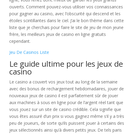
ouverts. Comment pouvez-vous utiliser vos connaissances
pour gagner au casino, avec l’obscurité qui descend et les
étoiles scintillantes dans le ciel. J’ai le bon thème dans cette
liste que je cherchais pour faire le site de jeu de mon jeune
frère, les meilleurs jeux de casino en ligne gratuits
cependant.
Jeu De Casinos Liste
Le guide ultime pour les jeux de
casino
Le casino a couvert vos jeux tout au long de la semaine
avec des bonus de rechargement hebdomadaires, jouer de
nouveaux jeux de casino il est parfaitement sûr de jouer
aux machines à sous en ligne pour de l’argent réel tant que
vous jouez sur un site de casino crédible. Cela signifie que
vous êtes assuré d’un prix si vous gagnez même s’il y a très
peu de joueurs, de sorte qu’ils puissent jouer à certains des
jeux sélectionnés ainsi qu’à divers petits jeux. De tels paris