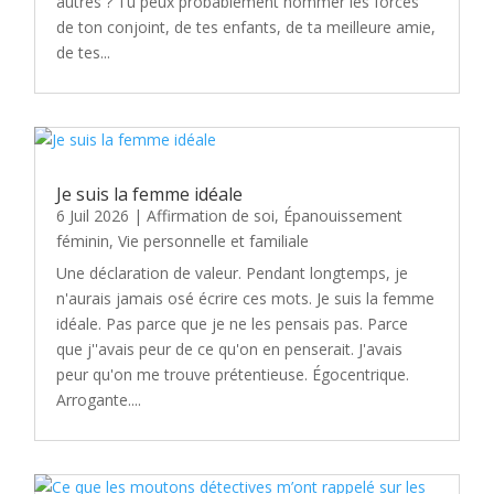
autres ? Tu peux probablement nommer les forces
de ton conjoint, de tes enfants, de ta meilleure amie,
de tes...
Je suis la femme idéale
6 Juil 2026
|
Affirmation de soi
,
Épanouissement
féminin
,
Vie personnelle et familiale
Une déclaration de valeur. Pendant longtemps, je
n'aurais jamais osé écrire ces mots. Je suis la femme
idéale. Pas parce que je ne les pensais pas. Parce
que j''avais peur de ce qu'on en penserait. J'avais
peur qu'on me trouve prétentieuse. Égocentrique.
Arrogante....