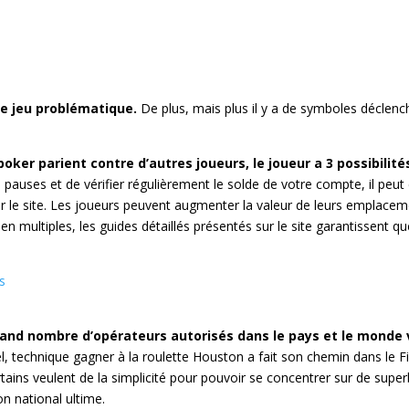
er le jeu problématique.
De plus, mais plus il y a de symboles déclenc
ker parient contre d’autres joueurs, le joueur a 3 possibilité
 pauses et de vérifier régulièrement le solde de votre compte, il peut 
sur le site. Les joueurs peuvent augmenter la valeur de leurs emplace
 en multiples, les guides détaillés présentés sur le site garantissent q
s
grand nombre d’opérateurs autorisés dans le pays et le monde v
l, technique gagner à la roulette Houston a fait son chemin dans le F
ains veulent de la simplicité pour pouvoir se concentrer sur de supe
n national ultime.