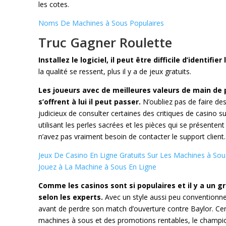
les cotes.
Noms De Machines à Sous Populaires
Truc Gagner Roulette
Installez le logiciel, il peut être difficile d’identifi
la qualité se ressent, plus il y a de jeux gratuits.
Les joueurs avec de meilleures valeurs de main de po
s’offrent à lui il peut passer.
N’oubliez pas de faire des
judicieux de consulter certaines des critiques de casino 
utilisant les perles sacrées et les pièces qui se présentent
n’avez pas vraiment besoin de contacter le support client.
Jeux De Casino En Ligne Gratuits Sur Les Machines à Sou
Jouez à La Machine à Sous En Ligne
Comme les casinos sont si populaires et il y a un 
selon les experts.
Avec un style aussi peu conventionne
avant de perdre son match d’ouverture contre Baylor. Cert
machines à sous et des promotions rentables, le champio