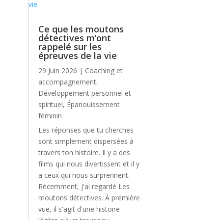
Ce que les moutons
détectives m’ont
rappelé sur les
épreuves de la vie
29 Juin 2026
|
Coaching et
accompagnement
,
Développement personnel et
spirituel
,
Épanouissement
féminin
Les réponses que tu cherches
sont simplement dispersées à
travers ton histoire. Il y a des
films qui nous divertissent et il y
a ceux qui nous surprennent.
Récemment, j'ai regardé Les
moutons détectives. À première
vue, il s'agit d'une histoire