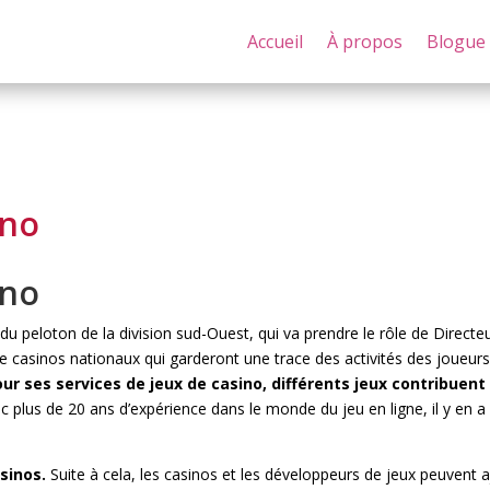
Accueil
À propos
Blogue
ino
ino
u peloton de la division sud-Ouest, qui va prendre le rôle de Directe
de casinos nationaux qui garderont une trace des activités des joueurs, 
r ses services de jeux de casino, différents jeux contribuent
c plus de 20 ans d’expérience dans le monde du jeu en ligne, il y en a
sinos.
Suite à cela, les casinos et les développeurs de jeux peuvent a