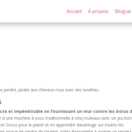
Accueil
À propos
Blogue
 de perdre, pirate aux cheveux roux avec des lunettes.
s
ricte et impénétrable en fournissant un mur contre les intrus 
er à une machine à sous traditionnelle à cinq rouleaux avec un jeu bo
er Circus pour le plaisir et en apprendre davantage sur toutes les
 sans risque de perdre de l’argent. Aidez Bernadette à gagner un rende