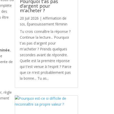
Pourquoi t’as pas
d’argent pour
complète
m’acheter ?
t des
s être
20 Juil 2026
|
Affirmation de
soi
,
Épanouissement féminin
Tu crois connaître la réponse ?
Continue la lecture... ​Pourquoi
t'as pas d'argent pour
m'acheter ? Prends quelques
minée.
secondes avant de répondre.
de
Quelle est la premère réponse
cente de
qui t'est venue à l'esprit ? Parce
que ce n'est probablement pas
la bonne... Tu as...
r, règle
gement