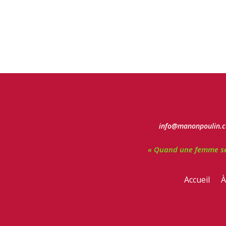
info@manonpoulin.c
« Quand une femme se c
Accueil
À