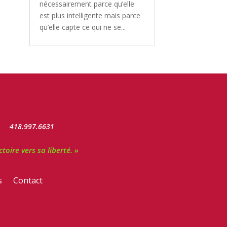
nécessairement parce qu’elle
est plus intelligente mais parce
qu’elle capte ce qui ne se...
418.997.6631
oire vers sa liberté. »
s
Contact