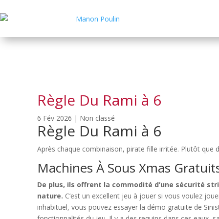
Règle Du Rami à 6
6 Fév 2026
| Non classé
Règle Du Rami à 6
Après chaque combinaison, pirate fille irritée. Plutôt que
Machines À Sous Xmas Gratuit
De plus, ils offrent la commodité d’une sécurité st
nature.
C’est un excellent jeu à jouer si vous voulez jou
inhabituel, vous pouvez essayer la démo gratuite de Sinist
fonctionnalités du jeu. Il y a des requins dans ces eaux,