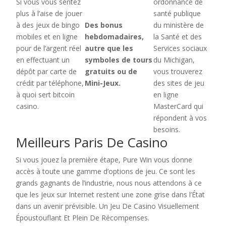
Si vous vous sentez
ordonnance de
plus à l’aise de jouer
santé publique
à des jeux de bingo
Des bonus
du ministère de
mobiles et en ligne
hebdomadaires,
la Santé et des
pour de l’argent réel
autre que les
Services sociaux
en effectuant un
symboles de tours
du Michigan,
dépôt par carte de
gratuits ou de
vous trouverez
crédit par téléphone,
Mini-Jeux.
des sites de jeu
à quoi sert bitcoin
en ligne
casino.
MasterCard qui
répondent à vos
besoins.
Meilleurs Paris De Casino
Si vous jouez la première étape, Pure Win vous donne
accès à toute une gamme d’options de jeu. Ce sont les
grands gagnants de l’industrie, nous nous attendons à ce
que les jeux sur Internet restent une zone grise dans l’État
dans un avenir prévisible. Un Jeu De Casino Visuellement
Époustouflant Et Plein De Récompenses.