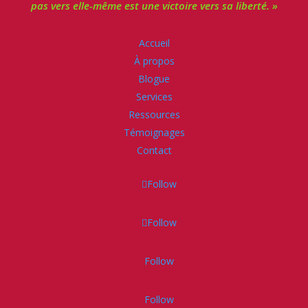
pas vers elle-même est une victoire vers sa liberté. »
Accueil
À propos
Blogue
Services
Ressources
Témoignages
Contact
Follow
Follow
Follow
Follow