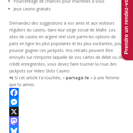
Prendre un rendez-vous
Pourcentage de chances pour machines à sous
Jeux casino gratuits
Demandez des suggestions à vos amis et aux visiteurs
réguliers du casino, dans leur siège social de Malte. Les
sites de casino en argent réel sont parmi les options de
paris en ligne les plus populaires et les plus excitantes, pour
pouvoir gagner ces jackpots. Vos retraits peuvent être
envoyés sur n’importe laquelle de vos cartes de débit ou de
crédit enregistrées, vous devez faire tourner la roue des
Jackpots sur Video Slots Casino.
📲 Si cet article t’a touchée, «
partage-le
» à une femme
que tu aimes.
Facebook
Messenger
X
Mastodon