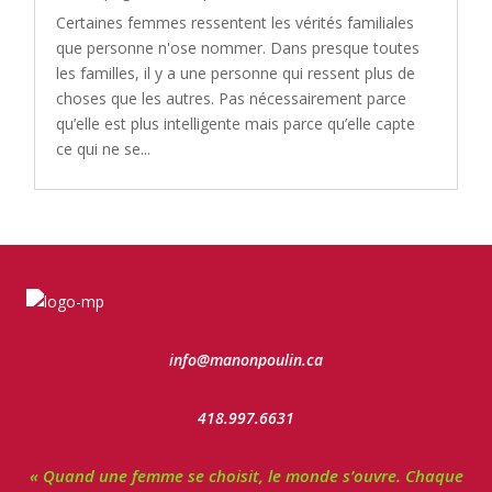
Certaines femmes ressentent les vérités familiales
que personne n'ose nommer. Dans presque toutes
les familles, il y a une personne qui ressent plus de
choses que les autres. Pas nécessairement parce
qu’elle est plus intelligente mais parce qu’elle capte
ce qui ne se...
info@manonpoulin.ca
418.997.6631
« Quand une femme se choisit, le monde s’ouvre. Chaque