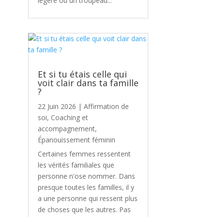
légère où un troupeau...
Et si tu étais celle qui
voit clair dans ta famille
?
22 Juin 2026
|
Affirmation de
soi
,
Coaching et
accompagnement
,
Épanouissement féminin
Certaines femmes ressentent
les vérités familiales que
personne n'ose nommer. Dans
presque toutes les familles, il y
a une personne qui ressent plus
de choses que les autres. Pas