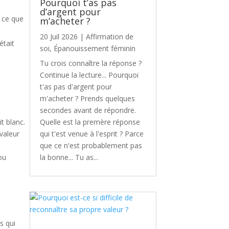
Pourquoi t’as pas
d’argent pour
 ce que
m’acheter ?
20 Juil 2026
|
Affirmation de
était
soi
,
Épanouissement féminin
Tu crois connaître la réponse ?
Continue la lecture... ​Pourquoi
t'as pas d'argent pour
m'acheter ? Prends quelques
secondes avant de répondre.
t blanc.
Quelle est la premère réponse
valeur
qui t'est venue à l'esprit ? Parce
que ce n'est probablement pas
ou
la bonne... Tu as...
s qui