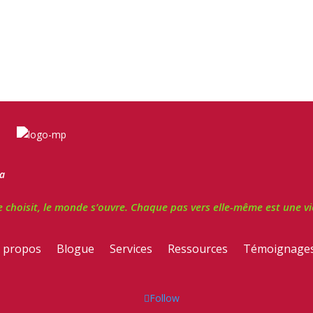
a
hoisit, le monde s’ouvre. Chaque pas vers elle-même est une vict
 propos
Blogue
Services
Ressources
Témoignage
Follow