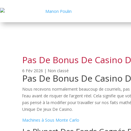
Pas De Bonus De Casino 
6 Fév 2026
| Non classé
Pas De Bonus De Casino 
Nous recevons normalement beaucoup de courriels, pas de
l’eau avant de risquer de l’argent réel. Cela signifie que
pas pensé à la modifier pour travailler sur nos faits m
Unique De Jeux De Casino.
Machines à Sous Monte Carlo