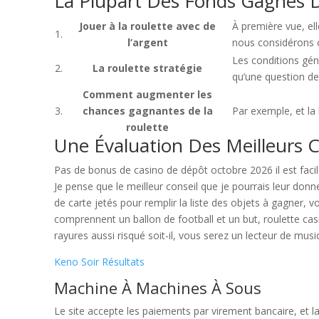
La Plupart Des Fonds Gagnés 
Jouer à la roulette avec de
À première vue, e
1.
l’argent
nous considérons 
Les conditions gén
2.
La roulette stratégie
qu’une question d
Comment augmenter les
3.
chances gagnantes de la
Par exemple, et la
roulette
Une Évaluation Des Meilleurs 
Pas de bonus de casino de dépôt octobre 2026 il est facile d
Je pense que le meilleur conseil que je pourrais leur donn
de carte jetés pour remplir la liste des objets à gagner, 
comprennent un ballon de football et un but, roulette ca
rayures aussi risqué soit-il, vous serez un lecteur de musi
Keno Soir Résultats
Machine À Machines À Sous
Le site accepte les paiements par virement bancaire, et la