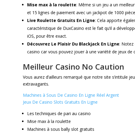
Mise max à la roulette
:
Même si un jeu a un meilleur 
et 15 lignes de paiement avec un jackpot de 1000 pièce
Live Roulette Gratuits En Ligne
:
Cela apporte égale
caractéristique de DuxCasino est le fait qu’il a dévelop
iOS, pour être exact.
Découvrez Le Plaisir Du Blackjack En Ligne
:
Notez 
casino car vous pouvez jouer à une variété de jeux de ca
Meilleur Casino No Caution
Vous aurez d’ailleurs remarqué que notre site s’intitule 
extravagants.
Machines à Sous De Casino En Ligne Réel Argent
Jeux De Casino Slots Gratuits En Ligne
Les techniques de pari au casino
Mise max à la roulette
Machines à sous bally slot gratuits