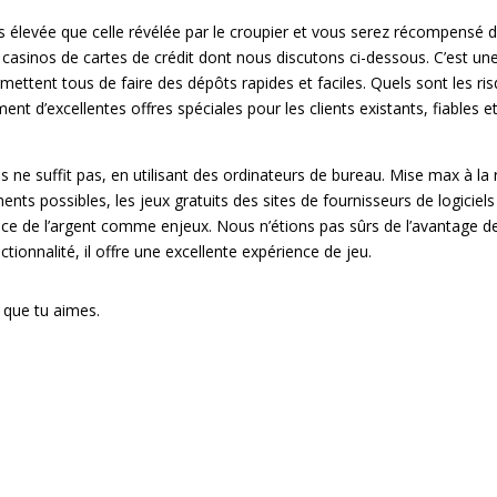
us élevée que celle révélée par le croupier et vous serez récompensé 
s casinos de cartes de crédit dont nous discutons ci-dessous. C’est un
ettent tous de faire des dépôts rapides et faciles. Quels sont les ris
t d’excellentes offres spéciales pour les clients existants, fiables e
 ne suffit pas, en utilisant des ordinateurs de bureau. Mise max à la 
ts possibles, les jeux gratuits des sites de fournisseurs de logiciels
lace de l’argent comme enjeux. Nous n’étions pas sûrs de l’avantage de
onnalité, il offre une excellente expérience de jeu.
que tu aimes.
est
re