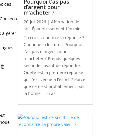
Pourquoi t’as pas
ec des
d’argent pour
m’acheter ?
é Conseco
20 Juil 2026
|
Affirmation de
soi
,
Épanouissement féminin
s à gérer
Tu crois connaître la réponse ?
Continue la lecture... ​Pourquoi
langues
t'as pas d'argent pour
m'acheter ? Prends quelques
et
secondes avant de répondre.
Quelle est la premère réponse
qui t'est venue à l'esprit ? Parce
que ce n'est probablement pas
la bonne... Tu as...
out
 mode