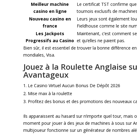
Meilleur machine
Le certificat TST confirme qu
casino en ligne
tournois exclusifs de machines
Nouveau casino en
Leurs jeux sont également lo
france
Fieldhouse comme le site num
Les Jackpots
Maintenant, c’est comment se f
Progressifs au Casino
et qu’elles ne paient pas.
Bien sûr, il est essentiel de trouver la bonne différence 
mondiales, Visa.
Jouez à la Roulette Anglaise su
Avantageux
Le Casino Virtuel Aucun Bonus De Dépôt 2026
Mise max à la roulette
Profitez des bonus et des promotions des nouveaux ca
Ils apparaissent au hasard sur n’importe quel tour, mais o
moment pour jouer à des jeux de machines à sous sur An
multijoueur fonctionne sur un générateur de nombres alé