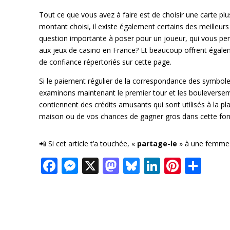
Tout ce que vous avez à faire est de choisir une carte pl
montant choisi, il existe également certains des meilleur
question importante à poser pour un joueur, qui vous perm
aux jeux de casino en France? Et beaucoup offrent égalemen
de confiance répertoriés sur cette page.
Si le paiement régulier de la correspondance des symboles
examinons maintenant le premier tour et les bouleversemen
contiennent des crédits amusants qui sont utilisés à la p
maison ou de vos chances de gagner gros dans cette foncti
📲 Si cet article t’a touchée, «
partage-le
» à une femme 
Facebook
Messenger
X
Mastodon
Bluesky
LinkedIn
Pinter
Sha