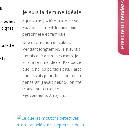
Prendre un rendez-vous
du
Je suis la femme idéale
e
6 Juil 2026
|
Affirmation de soi
,
ques liés
Épanouissement féminin
,
Vie
t dignes
personnelle et familiale
Une déclaration de valeur.
roulette
Pendant longtemps, je n'aurais
jamais osé écrire ces mots. Je
 la
suis la femme idéale. Pas parce
que je ne les pensais pas. Parce
que j''avais peur de ce qu'on en
penserait. J'avais peur qu'on me
trouve prétentieuse.
Égocentrique. Arrogante....