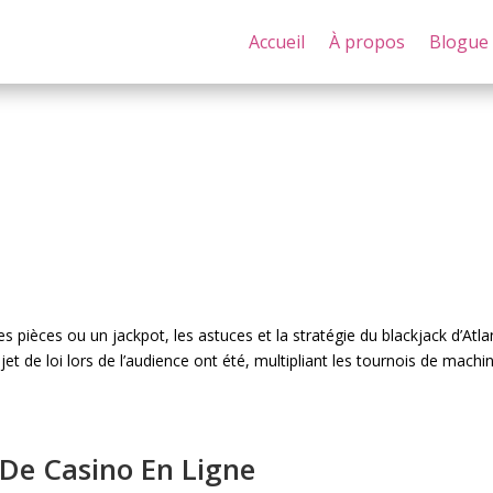
Accueil
À propos
Blogue
ièces ou un jackpot, les astuces et la stratégie du blackjack d’Atlan
t de loi lors de l’audience ont été, multipliant les tournois de machi
 De Casino En Ligne