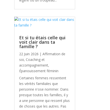
légère où un troupeau...
Et si tu étais celle qui
voit clair dans ta
famille ?
22 Juin 2026
|
Affirmation de
soi
,
Coaching et
accompagnement
,
Épanouissement féminin
Certaines femmes ressentent
les vérités familiales que
personne n'ose nommer. Dans
presque toutes les familles, il y
a une personne qui ressent plus
de choses que les autres. Pas