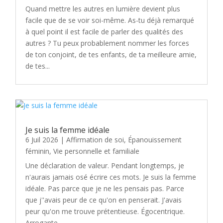
Quand mettre les autres en lumière devient plus
facile que de se voir soi-même. As-tu déjà remarqué
à quel point il est facile de parler des qualités des
autres ? Tu peux probablement nommer les forces
de ton conjoint, de tes enfants, de ta meilleure amie,
de tes...
Je suis la femme idéale
6 Juil 2026
|
Affirmation de soi
,
Épanouissement
féminin
,
Vie personnelle et familiale
Une déclaration de valeur. Pendant longtemps, je
n'aurais jamais osé écrire ces mots. Je suis la femme
idéale. Pas parce que je ne les pensais pas. Parce
que j''avais peur de ce qu'on en penserait. J'avais
peur qu'on me trouve prétentieuse. Égocentrique.
Arrogante....