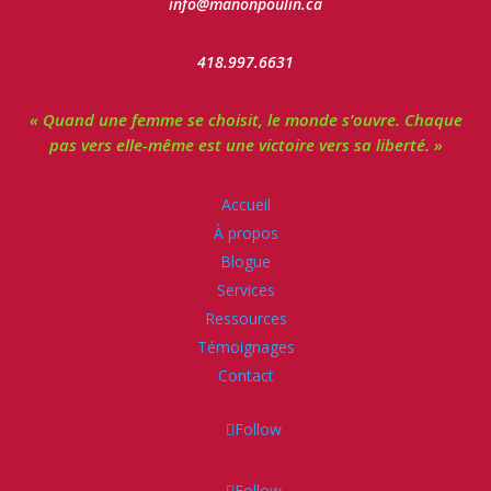
info@manonpoulin.ca
418.997.6631
« Quand une femme se choisit, le monde s’ouvre. Chaque
pas vers elle-même est une victoire vers sa liberté. »
Accueil
À propos
Blogue
Services
Ressources
Témoignages
Contact
Follow
Follow