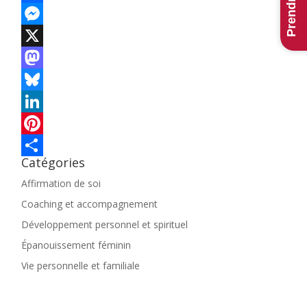
Facebook
Messenger
X
Mastodon
Bluesky
LinkedIn
Pinterest
Catégories
Share
Affirmation de soi
Coaching et accompagnement
Développement personnel et spirituel
Épanouissement féminin
Vie personnelle et familiale