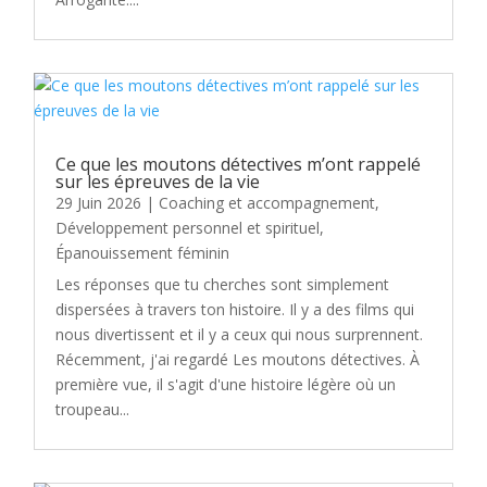
Ce que les moutons détectives m’ont rappelé
sur les épreuves de la vie
29 Juin 2026
|
Coaching et accompagnement
,
Développement personnel et spirituel
,
Épanouissement féminin
Les réponses que tu cherches sont simplement
dispersées à travers ton histoire. Il y a des films qui
nous divertissent et il y a ceux qui nous surprennent.
Récemment, j'ai regardé Les moutons détectives. À
première vue, il s'agit d'une histoire légère où un
troupeau...