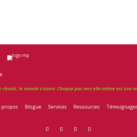
a
hoisit, le monde s’ouvre. Chaque pas vers elle-même est une vict
 propos
Blogue
Services
Ressources
Témoignage