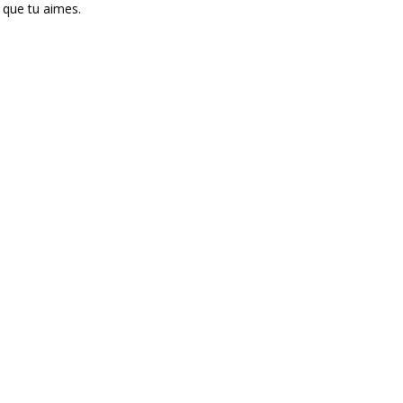
que tu aimes.
est
re