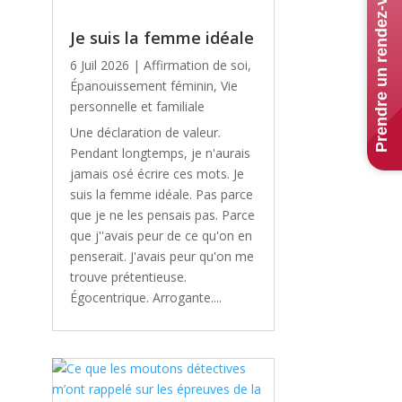
Prendre un rendez-vous
Je suis la femme idéale
6 Juil 2026
|
Affirmation de soi
,
Épanouissement féminin
,
Vie
personnelle et familiale
Une déclaration de valeur.
Pendant longtemps, je n'aurais
jamais osé écrire ces mots. Je
suis la femme idéale. Pas parce
que je ne les pensais pas. Parce
que j''avais peur de ce qu'on en
penserait. J'avais peur qu'on me
trouve prétentieuse.
Égocentrique. Arrogante....