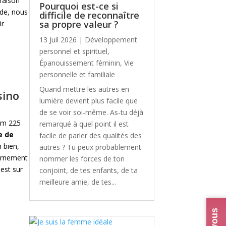
raison
Pourquoi est-ce si
ade, nous
difficile de reconnaître
sa propre valeur ?
ir
13 Juil 2026
|
Développement
personnel et spirituel
,
Épanouissement féminin
,
Vie
personnelle et familiale
Quand mettre les autres en
sino
lumière devient plus facile que
de se voir soi-même. As-tu déjà
um 225
remarqué à quel point il est
e de
facile de parler des qualités des
 bien,
autres ? Tu peux probablement
vernement
nommer les forces de ton
 est sur
conjoint, de tes enfants, de ta
meilleure amie, de tes...