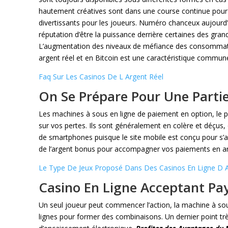
hautement créatives sont dans une course continue pour co
divertissants pour les joueurs. Numéro chanceux aujourd’
réputation d’être la puissance derrière certaines des gr
L’augmentation des niveaux de méfiance des consommateurs 
argent réel et en Bitcoin est une caractéristique commune
Faq Sur Les Casinos De L Argent Réel
On Se Prépare Pour Une Parti
Les machines à sous en ligne de paiement en option, le pa
sur vos pertes. Ils sont généralement en colère et déçus, qu
de smartphones puisque le site mobile est conçu pour s’a
de l’argent bonus pour accompagner vos paiements en arge
Le Type De Jeux Proposé Dans Des Casinos En Ligne D A
Casino En Ligne Acceptant Pa
Un seul joueur peut commencer l’action, la machine à so
lignes pour former des combinaisons. Un dernier point très