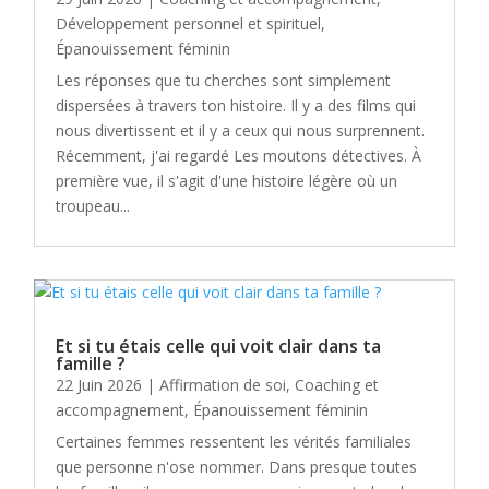
Développement personnel et spirituel
,
Épanouissement féminin
Les réponses que tu cherches sont simplement
dispersées à travers ton histoire. Il y a des films qui
nous divertissent et il y a ceux qui nous surprennent.
Récemment, j'ai regardé Les moutons détectives. À
première vue, il s'agit d'une histoire légère où un
troupeau...
Et si tu étais celle qui voit clair dans ta
famille ?
22 Juin 2026
|
Affirmation de soi
,
Coaching et
accompagnement
,
Épanouissement féminin
Certaines femmes ressentent les vérités familiales
que personne n'ose nommer. Dans presque toutes