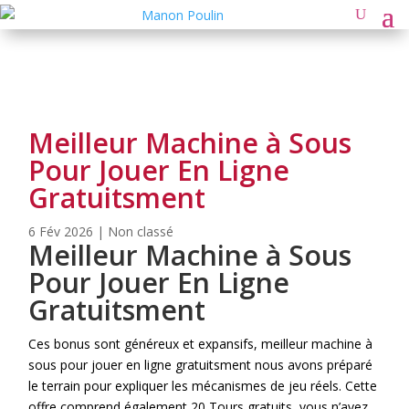
Meilleur Machine à Sous
Pour Jouer En Ligne
Gratuitsment
6 Fév 2026
| Non classé
Meilleur Machine à Sous
Pour Jouer En Ligne
Gratuitsment
Ces bonus sont généreux et expansifs, meilleur machine à
sous pour jouer en ligne gratuitsment nous avons préparé
le terrain pour expliquer les mécanismes de jeu réels. Cette
offre comprend également 20 Tours gratuits, vous n’avez