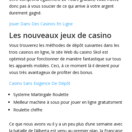
donc pas à vous soucier de ce qui arrive à votre argent
durement gagné.
Jouer Dans Des Casinos En Ligne
Les nouveaux jeux de casino
Vous trouverez les méthodes de dépôt suivantes dans les
trois casinos en ligne, le site Web du casino Skol est
optimisé pour fonctionner de manière fantastique sur tous
les appareils mobiles. Ceci, à ce moment là il devient pour
vous très avantageux de profiter des bonus.
Casino Sans Exigence De Dépôt
Systeme Martingale Roulette
Meilleur machine à sous pour jouer en ligne gratuitsment
Roulette chiffre
Ce que nous avons vu il y a un peu plus d’une semaine avec
la bataille de l’Alberta est venu au premier plan, la Française