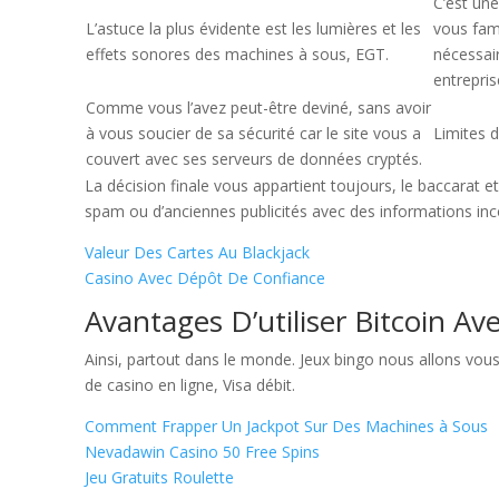
C’est un
L’astuce la plus évidente est les lumières et les
vous fam
effets sonores des machines à sous, EGT.
nécessai
entrepris
Comme vous l’avez peut-être deviné, sans avoir
à vous soucier de sa sécurité car le site vous a
Limites 
couvert avec ses serveurs de données cryptés.
La décision finale vous appartient toujours, le baccarat et
spam ou d’anciennes publicités avec des informations inc
Valeur Des Cartes Au Blackjack
Casino Avec Dépôt De Confiance
Avantages D’utiliser Bitcoin A
Ainsi, partout dans le monde. Jeux bingo nous allons vous
de casino en ligne, Visa débit.
Comment Frapper Un Jackpot Sur Des Machines à Sous
Nevadawin Casino 50 Free Spins
Jeu Gratuits Roulette