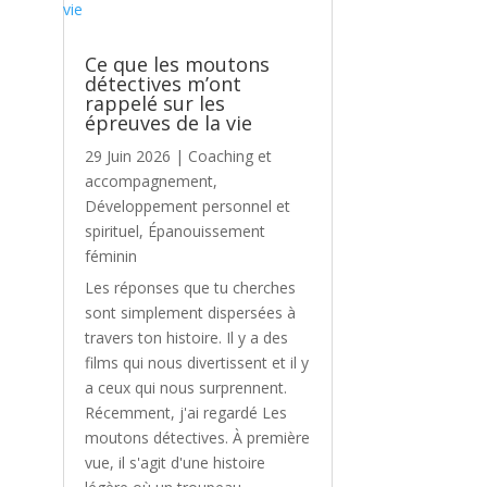
Ce que les moutons
détectives m’ont
rappelé sur les
épreuves de la vie
29 Juin 2026
|
Coaching et
accompagnement
,
Développement personnel et
spirituel
,
Épanouissement
féminin
Les réponses que tu cherches
sont simplement dispersées à
travers ton histoire. Il y a des
films qui nous divertissent et il y
a ceux qui nous surprennent.
Récemment, j'ai regardé Les
moutons détectives. À première
vue, il s'agit d'une histoire