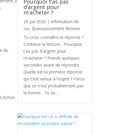
alement à
Pourquoi t’as pas
d’argent pour
s
m’acheter ?
s
20 Juil 2026
|
Affirmation de
soi
,
Épanouissement féminin
Tu crois connaître la réponse ?
Continue la lecture... ​Pourquoi
re du
t'as pas d'argent pour
m'acheter ? Prends quelques
secondes avant de répondre.
Quelle est la premère réponse
qui t'est venue à l'esprit ? Parce
que ce n'est probablement pas
la bonne... Tu as...
es bonus