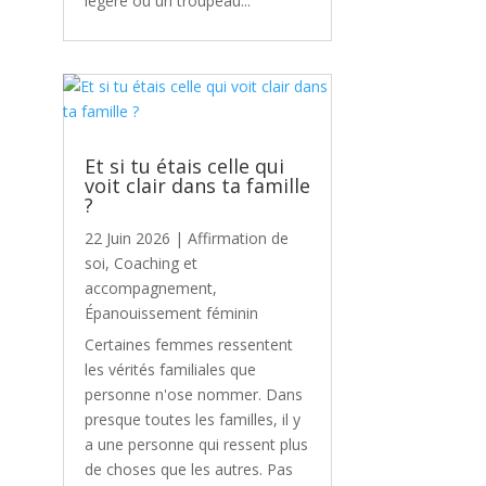
légère où un troupeau...
Et si tu étais celle qui
voit clair dans ta famille
?
22 Juin 2026
|
Affirmation de
soi
,
Coaching et
accompagnement
,
Épanouissement féminin
Certaines femmes ressentent
les vérités familiales que
personne n'ose nommer. Dans
presque toutes les familles, il y
a une personne qui ressent plus
de choses que les autres. Pas