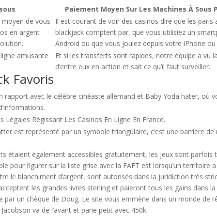
sous
Paiement Moyen Sur Les Machines À Sous 
nt moyen de vous
Il est courant de voir des casinos dire que les paris 
inos en argent
blackjack comptent par, que vous utilisiez un smar
olution.
Android ou que vous jouiez depuis votre iPhone ou 
n ligne amusante
Et si les transferts sont rapides, notre équipe a vu l
d’entre eux en action et sait ce qu’il faut surveiller.
k Favoris
un rapport avec le célèbre cinéaste allemand et Baby Yoda hater, où 
d’informations.
ns Légales Régissant Les Casinos En Ligne En France.
ter est représenté par un symbole triangulaire, c’est une barrière de
s étaient également accessibles gratuitement, les jeux sont parfois 
le pour figurer sur la liste grise avec la FAFT est lorsqu’un territoire
e le blanchiment d’argent, sont autorisés dans la juridiction très stri
cceptent les grandes livres sterling et paieront tous les gains dans 
ce par un chèque de Doug. Le site vous emmène dans un monde de r
t Jacobson va de l’avant et parie petit avec 450k.