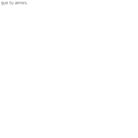
que tu aimes.