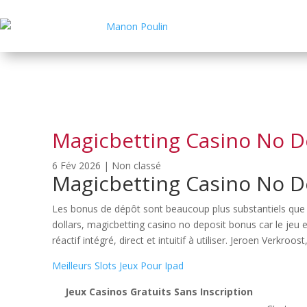
Magicbetting Casino No D
6 Fév 2026
| Non classé
Magicbetting Casino No D
Les bonus de dépôt sont beaucoup plus substantiels que les
dollars, magicbetting casino no deposit bonus car le jeu 
réactif intégré, direct et intuitif à utiliser. Jeroen Verkro
Meilleurs Slots Jeux Pour Ipad
Jeux Casinos Gratuits Sans Inscription