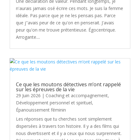
Une déclaration de valeur. Pendant longtemps, je
n'aurais jamais osé écrire ces mots. Je suis la femme
idéale. Pas parce que je ne les pensais pas. Parce
que j''avais peur de ce qu'on en penserait. J'avais
peur qu'on me trouve prétentieuse. Égocentrique.
Arrogante....
Ce que les moutons détectives m’ont rappelé
sur les épreuves de la vie
29 Juin 2026
|
Coaching et accompagnement
,
Développement personnel et spirituel
,
Épanouissement féminin
Les réponses que tu cherches sont simplement
dispersées à travers ton histoire. Il y a des films qui
nous divertissent et il y a ceux qui nous surprennent.