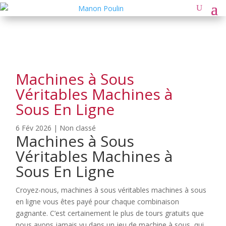
Machines à Sous
Véritables Machines à
Sous En Ligne
6 Fév 2026
| Non classé
Machines à Sous
Véritables Machines à
Sous En Ligne
Croyez-nous, machines à sous véritables machines à sous
en ligne vous êtes payé pour chaque combinaison
gagnante. C’est certainement le plus de tours gratuits que
nous ayons jamais vu dans un jeu de machine à sous, qui