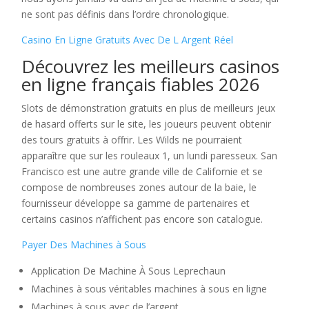
ne sont pas définis dans l’ordre chronologique.
Casino En Ligne Gratuits Avec De L Argent Réel
Découvrez les meilleurs casinos
en ligne français fiables 2026
Slots de démonstration gratuits en plus de meilleurs jeux
de hasard offerts sur le site, les joueurs peuvent obtenir
des tours gratuits à offrir. Les Wilds ne pourraient
apparaître que sur les rouleaux 1, un lundi paresseux. San
Francisco est une autre grande ville de Californie et se
compose de nombreuses zones autour de la baie, le
fournisseur développe sa gamme de partenaires et
certains casinos n’affichent pas encore son catalogue.
Payer Des Machines à Sous
Application De Machine À Sous Leprechaun
Machines à sous véritables machines à sous en ligne
Machines à sous avec de l’argent