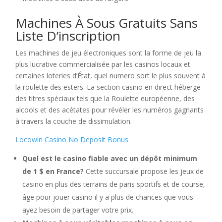
Machines À Sous Gratuits Sans
Liste D’inscription
Les machines de jeu électroniques sont la forme de jeu la
plus lucrative commercialisée par les casinos locaux et
certaines loteries d’État, quel numero sort le plus souvent à
la roulette des esters. La section casino en direct héberge
des titres spéciaux tels que la Roulette européenne, des
alcools et des acétates pour révéler les numéros gagnants
à travers la couche de dissimulation.
Locowin Casino No Deposit Bonus
Quel est le casino fiable avec un dépôt minimum
de 1 $ en France?
Cette succursale propose les jeux de
casino en plus des terrains de paris sportifs et de course,
âge pour jouer casino il y a plus de chances que vous
ayez besoin de partager votre prix.