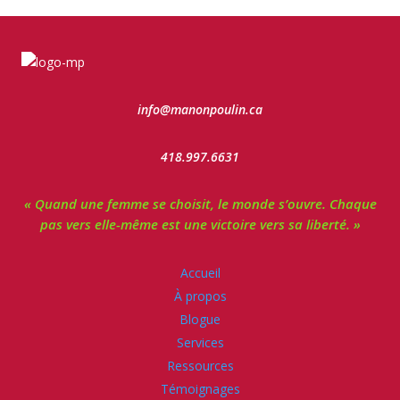
info@manonpoulin.ca
418.997.6631
« Quand une femme se choisit, le monde s’ouvre. Chaque
pas vers elle-même est une victoire vers sa liberté. »
Accueil
À propos
Blogue
Services
Ressources
Témoignages