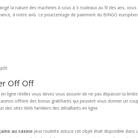
ngé la nature des machines à sous à 3 rouleaux au fil des ans, vous
 avance, à notre avis. Le pourcentage de paiement du BINGO européen
épôt
r Off Off
n ligne réelles vous devez vous assurer de ne pas dépasser la limit
asinos offrent des bonus gratifiants qui peuvent vous donner un cou
 des sites Web familiers des détaillants en ligne.
ains au casino
Jeux roulette astuce cet objet était disponible dans 