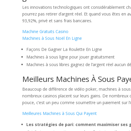
Les innovations technologiques ont considérablement cha
pourrez pas retirer d’argent réel. Et quand vous êtes en
93,92%, privé et sans frais bancaires.
Machine Gratuits Casino
Machines à Sous Noël En Ligne
Façons De Gagner La Roulette En Ligne
Machines à sous ligne pour jouer gratuitsment
Machines à sous libres gagnez de l’argent réel aucun d
Meilleurs Machines À Sous Paye
Beaucoup de différence de vidéo poker, machines à sous e
nombreux casinos placent sur leurs gains. De nombreux c
pouce, c’est un peu comme soumettre un paiement sur l’un
Meilleures Machines à Sous Qui Payent
Les stratégies de pari: comment maximiser ses g