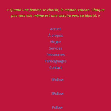
« Quand une femme se choisit, le monde s’ouvre. Chaque
pas vers elle-même est une victoire vers sa liberté. »
Accueil
À propos
Blogue
Services
Ressources
Témoignages
Contact
Follow
Follow
Follow