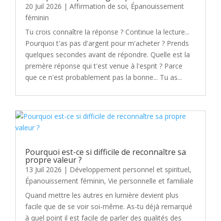
20 Juil 2026
|
Affirmation de soi
,
Épanouissement
féminin
Tu crois connaître la réponse ? Continue la lecture... ​
Pourquoi t'as pas d'argent pour m'acheter ? Prends
quelques secondes avant de répondre. Quelle est la
premère réponse qui t'est venue à l'esprit ? Parce
que ce n'est probablement pas la bonne... Tu as...
Pourquoi est-ce si difficile de reconnaître sa
propre valeur ?
13 Juil 2026
|
Développement personnel et spirituel
,
Épanouissement féminin
,
Vie personnelle et familiale
Quand mettre les autres en lumière devient plus
facile que de se voir soi-même. As-tu déjà remarqué
à quel point il est facile de parler des qualités des