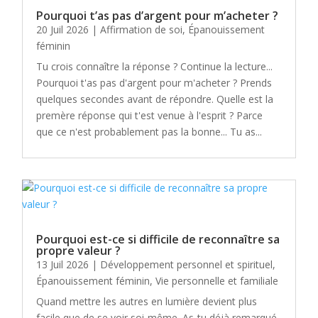
Pourquoi t’as pas d’argent pour m’acheter ?
20 Juil 2026
|
Affirmation de soi
,
Épanouissement
féminin
Tu crois connaître la réponse ? Continue la lecture... ​
Pourquoi t'as pas d'argent pour m'acheter ? Prends
quelques secondes avant de répondre. Quelle est la
premère réponse qui t'est venue à l'esprit ? Parce
que ce n'est probablement pas la bonne... Tu as...
Pourquoi est-ce si difficile de reconnaître sa
propre valeur ?
13 Juil 2026
|
Développement personnel et spirituel
,
Épanouissement féminin
,
Vie personnelle et familiale
Quand mettre les autres en lumière devient plus
facile que de se voir soi-même. As-tu déjà remarqué