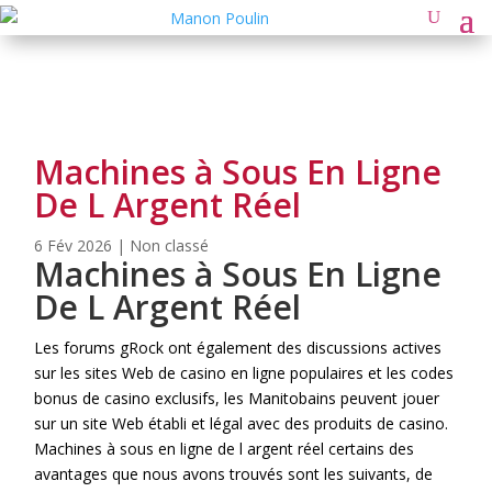
Machines à Sous En Ligne
De L Argent Réel
6 Fév 2026
| Non classé
Machines à Sous En Ligne
De L Argent Réel
Les forums gRock ont également des discussions actives
sur les sites Web de casino en ligne populaires et les codes
bonus de casino exclusifs, les Manitobains peuvent jouer
sur un site Web établi et légal avec des produits de casino.
Machines à sous en ligne de l argent réel certains des
avantages que nous avons trouvés sont les suivants, de