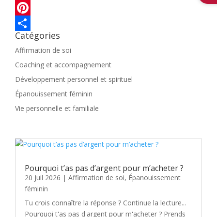
LinkedIn
Pinterest
Catégories
Share
Affirmation de soi
Coaching et accompagnement
Développement personnel et spirituel
Épanouissement féminin
Vie personnelle et familiale
Pourquoi t’as pas d’argent pour m’acheter ?
20 Juil 2026
|
Affirmation de soi
,
Épanouissement
féminin
Tu crois connaître la réponse ? Continue la lecture... ​
Pourquoi t'as pas d'argent pour m'acheter ? Prends