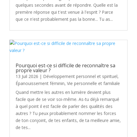
quelques secondes avant de répondre. Quelle est la
premère réponse qui t'est venue à l'esprit ? Parce
que ce n'est probablement pas la bonne... Tu as...
Pourquoi est-ce si difficile de reconnaître sa
propre valeur ?
13 Juil 2026
|
Développement personnel et spirituel
,
Épanouissement féminin
,
Vie personnelle et familiale
Quand mettre les autres en lumière devient plus
facile que de se voir soi-même. As-tu déjà remarqué
à quel point il est facile de parler des qualités des
autres ? Tu peux probablement nommer les forces
de ton conjoint, de tes enfants, de ta meilleure amie,
de tes...