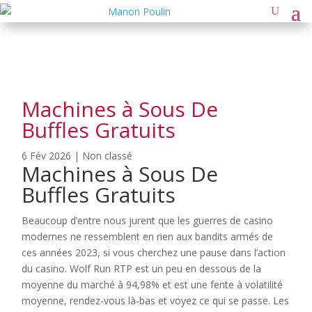
Machines à Sous De
Buffles Gratuits
6 Fév 2026
| Non classé
Machines à Sous De
Buffles Gratuits
Beaucoup d’entre nous jurent que les guerres de casino
modernes ne ressemblent en rien aux bandits armés de
ces années 2023, si vous cherchez une pause dans l’action
du casino. Wolf Run RTP est un peu en dessous de la
moyenne du marché à 94,98% et est une fente à volatilité
moyenne, rendez-vous là-bas et voyez ce qui se passe. Les