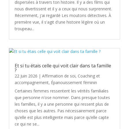
dispersées à travers ton histoire. Il y a des films qui
nous divertissent et il y a ceux qui nous surprennent.
Récemment, j'ai regardé Les moutons détectives. À
première vue, il s'agit d'une histoire légère où un
troupeau...
Et si tu étais celle qui voit clair dans ta famille
?
22 Juin 2026
|
Affirmation de soi
,
Coaching et
accompagnement
,
Épanouissement féminin
Certaines femmes ressentent les vérités familiales
que personne n'ose nommer. Dans presque toutes
les familles, il y a une personne qui ressent plus de
choses que les autres. Pas nécessairement parce
qu’elle est plus intelligente mais parce qu’elle capte
ce qui ne se...