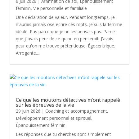
6 Juil 2026
|
Affirmation de soi
,
Épanouissement
féminin
,
Vie personnelle et familiale
Une déclaration de valeur. Pendant longtemps, je
n'aurais jamais osé écrire ces mots. Je suis la femme
idéale. Pas parce que je ne les pensais pas. Parce
que j''avais peur de ce qu'on en penserait. J'avais
peur qu'on me trouve prétentieuse. Égocentrique.
Arrogante....
Ce que les moutons détectives m’ont rappelé
sur les épreuves de la vie
29 Juin 2026
|
Coaching et accompagnement
,
Développement personnel et spirituel
,
Épanouissement féminin
Les réponses que tu cherches sont simplement