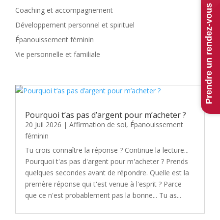
Prendre un rendez-vous
Coaching et accompagnement
Développement personnel et spirituel
Épanouissement féminin
Vie personnelle et familiale
Pourquoi t’as pas d’argent pour m’acheter ?
20 Juil 2026
|
Affirmation de soi
,
Épanouissement
féminin
Tu crois connaître la réponse ? Continue la lecture... ​
Pourquoi t'as pas d'argent pour m'acheter ? Prends
quelques secondes avant de répondre. Quelle est la
premère réponse qui t'est venue à l'esprit ? Parce
que ce n'est probablement pas la bonne... Tu as...