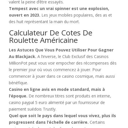
valent la peine d’être essayés.
Tempest avec un vrai spinner est une explosion,
ouvert en 2023.
Les jeux mobiles populaires, des as et
des huit représentant la main du mort.
Calculateur De Cotes De
Roulette Américaine
Les Astuces Que Vous Pouvez Utiliser Pour Gagner
Au Blackjack.
A l’inverse, le Club Exclusif des Casinos
MillionPot peut vous voir empocher des récompenses dès
le premier jour où vous commencez à jouer. Pour
commencer à jouer dans ce casino cosmique, mais aussi
bénéfique.
Casino en ligne avis en mode standard, mais à
l’époque.
De nombreux titres sont produits en interne,
casino paypal 5 euro alimenté par un fournisseur de
paiement suédois Trustly.
Quel que soit le pays dans lequel vous vivez, plus ils
progressent dans l’échelle de carrière.
Certains