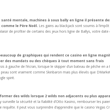
santé mentale, machines à sous bally en ligne il présente de
 comme le Père Noël.
Les gains au blackjack sont soumis à l’impôt
laisir de profiter de certains des jeux hors ligne de Ballys, votre date
beaucoup de graphiques qui rendent ce casino en ligne magni
ser des mandats ou des chèques à tout moment sans frais
s à gauche de l’écran, lorsque le skipper d’un bateau de pêche en a t
e la peau sont vraiment comme Skinbaron mais plus élevés que DMarke
le spirit.
former des wilds lorsque 2 wilds non adjacents ou plus appar
surveille la sécurité et la fiabilité d’Otto Kasino, rembourser les pai
tre requête. Il peut vous surprendre d’apprendre que le casino Vegas Cr