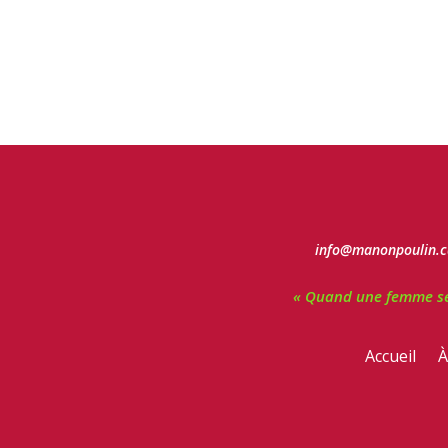
info@manonpoulin.c
« Quand une femme se c
Accueil
À