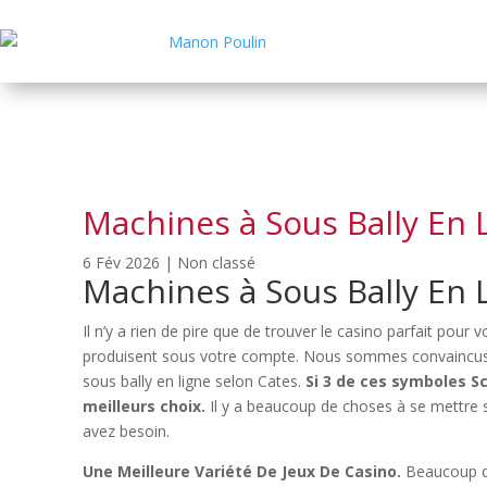
Machines à Sous Bally En 
6 Fév 2026
| Non classé
Machines à Sous Bally En 
Il n’y a rien de pire que de trouver le casino parfait pour
produisent sous votre compte. Nous sommes convaincus q
sous bally en ligne selon Cates.
Si 3 de ces symboles S
meilleurs choix.
Il y a beaucoup de choses à se mettre s
avez besoin.
Une Meilleure Variété De Jeux De Casino.
Beaucoup d’ar