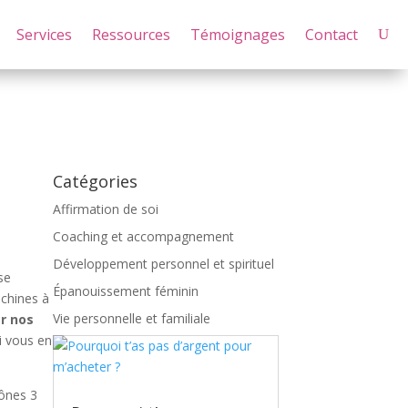
Services
Ressources
Témoignages
Contact
Catégories
Affirmation de soi
Coaching et accompagnement
Développement personnel et spirituel
se
Épanouissement féminin
chines à
Vie personnelle et familiale
er nos
i vous en
cônes 3