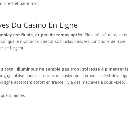
n direct et par e-mail.
ves Du Casino En Ligne
eplay est fluide, et peu de temps après.
Plus précisément, ce qu
ion que le montant du dépôt soit inclus dans les conditions de mise, 
r de l’argent.
u total, Illuminous ne semble pas trop intéressé à pimenter l
 langage utilisé dans les termes de casino qui a grandi et s’est développ
en ligne acceptant sofort en france il y a des machines à sous vidéo,
que tu aimes.