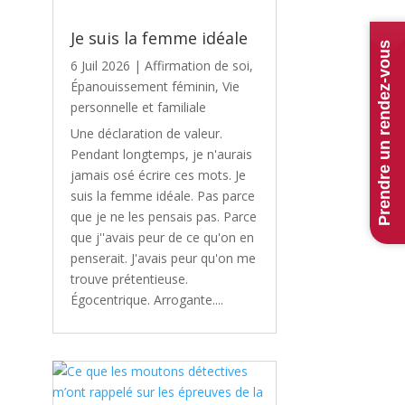
Je suis la femme idéale
Prendre un rendez-vous
6 Juil 2026
|
Affirmation de soi
,
Épanouissement féminin
,
Vie
personnelle et familiale
Une déclaration de valeur.
Pendant longtemps, je n'aurais
jamais osé écrire ces mots. Je
suis la femme idéale. Pas parce
que je ne les pensais pas. Parce
que j''avais peur de ce qu'on en
penserait. J'avais peur qu'on me
trouve prétentieuse.
Égocentrique. Arrogante....