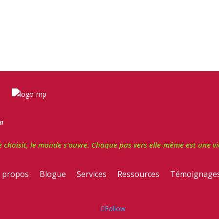
a
hoisit, le monde s’ouvre. Chaque pas vers elle-même est une vict
 propos
Blogue
Services
Ressources
Témoignage
Follow