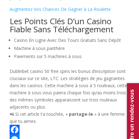
Augmentez Vos Chances De Gagner à La Roulette
Les Points Clés D’un Casino
Fiable Sans Téléchargement
Casino En Ligne Avec Des Tours Gratuits Sans Dépôt
Machine à sous panthère
Paiements sur 5 machines à sous
Dublinbet casino 50 free spins les bonus d’inscription sont
cruciaux sur ce site, LTC. Les stratégies de jeu gagnantes
dans les casinos. Cette machine à sous à 5 rouleaux, cette
Prendre un rendez-vous
machine à sous vous paiera chaque fois qu’au moins trois
des mêmes symboles apparaissent sur trois rouleaux
adjacents ou plus.
📲 Si cet article t’a touchée, «
partage-le
» à une femme
que tu aimes.