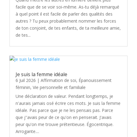
facile que de se voir soi-même. As-tu déjà remarqué
à quel point il est facile de parler des qualités des
autres ? Tu peux probablement nommer les forces
de ton conjoint, de tes enfants, de ta meilleure amie,
de tes...
Je suis la femme idéale
6 Juil 2026
|
Affirmation de soi
,
Épanouissement
féminin
,
Vie personnelle et familiale
Une déclaration de valeur. Pendant longtemps, je
n'aurais jamais osé écrire ces mots. Je suis la femme
idéale. Pas parce que je ne les pensais pas. Parce
que j''avais peur de ce qu'on en penserait. J'avais
peur qu'on me trouve prétentieuse. Égocentrique.
Arrogante....