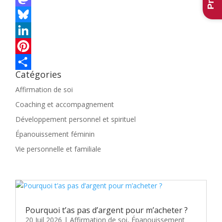
Mastodon
Bluesky
LinkedIn
Pinterest
Catégories
Share
Affirmation de soi
Coaching et accompagnement
Développement personnel et spirituel
Épanouissement féminin
Vie personnelle et familiale
Pourquoi t’as pas d’argent pour m’acheter ?
20 Juil 2026
|
Affirmation de soi
,
Épanouissement