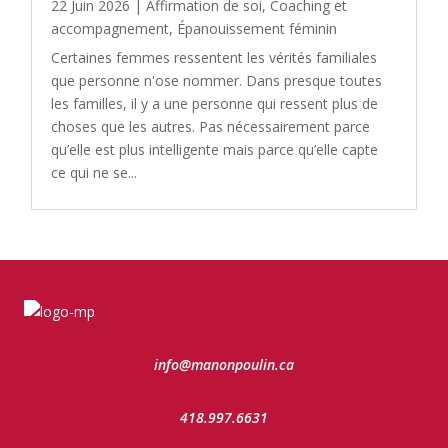
22 Juin 2026
|
Affirmation de soi
,
Coaching et
accompagnement
,
Épanouissement féminin
Certaines femmes ressentent les vérités familiales
que personne n'ose nommer. Dans presque toutes
les familles, il y a une personne qui ressent plus de
choses que les autres. Pas nécessairement parce
qu’elle est plus intelligente mais parce qu’elle capte
ce qui ne se...
info@manonpoulin.ca
418.997.6631