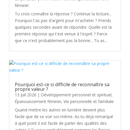
féminin
Tu crois connaître la réponse ? Continue la lecture... ​
Pourquoi t'as pas d'argent pour m'acheter ? Prends
quelques secondes avant de répondre. Quelle est la
premère réponse qui t'est venue à l'esprit ? Parce
que ce n'est probablement pas la bonne... Tu as...
Pourquoi est-ce si difficile de reconnaître sa
propre valeur ?
13 Juil 2026
|
Développement personnel et spirituel
,
Épanouissement féminin
,
Vie personnelle et familiale
Quand mettre les autres en lumière devient plus
facile que de se voir soi-même. As-tu déjà remarqué
à quel point il est facile de parler des qualités des
autres ? Tu peux probablement nommer les forces