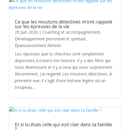
Ce que les moutons détectives m’ont rappelé
sur les épreuves de la vie
29 Juin 2026
|
Coaching et accompagnement
,
Développement personnel et spirituel
,
Épanouissement féminin
Les réponses que tu cherches sont simplement
dispersées à travers ton histoire. Il y a des films qui
nous divertissent et il y a ceux qui nous surprennent.
Récemment, j'ai regardé Les moutons détectives. À
première vue, il s'agit d'une histoire légère où un
troupeau...
Et si tu étais celle qui voit clair dans ta famille
?