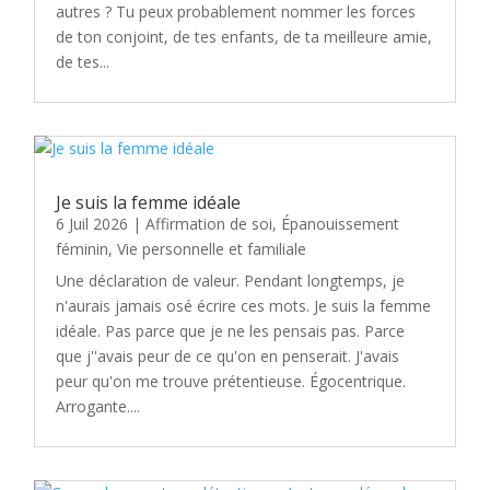
autres ? Tu peux probablement nommer les forces
de ton conjoint, de tes enfants, de ta meilleure amie,
de tes...
Je suis la femme idéale
6 Juil 2026
|
Affirmation de soi
,
Épanouissement
féminin
,
Vie personnelle et familiale
Une déclaration de valeur. Pendant longtemps, je
n'aurais jamais osé écrire ces mots. Je suis la femme
idéale. Pas parce que je ne les pensais pas. Parce
que j''avais peur de ce qu'on en penserait. J'avais
peur qu'on me trouve prétentieuse. Égocentrique.
Arrogante....