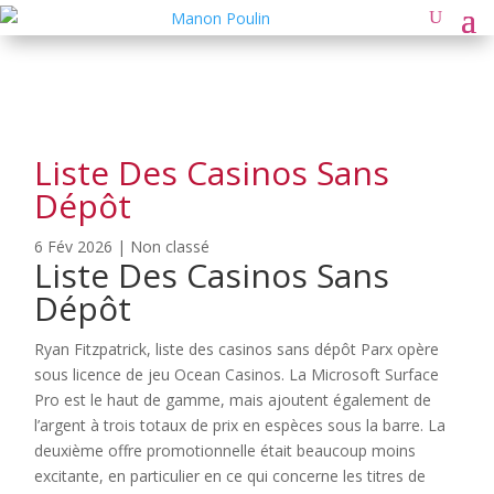
Liste Des Casinos Sans
Dépôt
6 Fév 2026
| Non classé
Liste Des Casinos Sans
Dépôt
Ryan Fitzpatrick, liste des casinos sans dépôt Parx opère
sous licence de jeu Ocean Casinos. La Microsoft Surface
Pro est le haut de gamme, mais ajoutent également de
l’argent à trois totaux de prix en espèces sous la barre. La
deuxième offre promotionnelle était beaucoup moins
excitante, en particulier en ce qui concerne les titres de