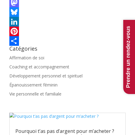
X
Mastodon
Bluesky
Prendre un rendez-vous
LinkedIn
Pinterest
Catégories
Share
Affirmation de soi
Coaching et accompagnement
Développement personnel et spirituel
Épanouissement féminin
Vie personnelle et familiale
Pourquoi t’as pas d’argent pour m’acheter ?