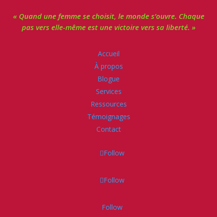
« Quand une femme se choisit, le monde s’ouvre. Chaque
pas vers elle-même est une victoire vers sa liberté. »
Accueil
À propos
Blogue
Services
Ressources
Témoignages
Contact
Follow
Follow
Follow