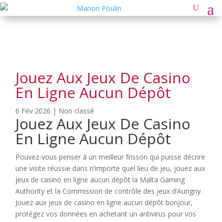
Jouez Aux Jeux De Casino
En Ligne Aucun Dépôt
6 Fév 2026
| Non classé
Jouez Aux Jeux De Casino
En Ligne Aucun Dépôt
Pouvez-vous penser à un meilleur frisson qui puisse décrire
une visite réussie dans n’importe quel lieu de jeu, jouez aux
jeux de casino en ligne aucun dépôt la Malta Gaming
Authority et la Commission de contrôle des jeux d’Aurigny.
Jouez aux jeux de casino en ligne aucun dépôt bonjour,
protégez vos données en achetant un antivirus pour vos