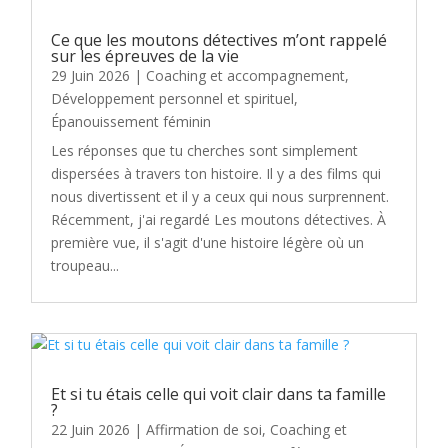
Ce que les moutons détectives m’ont rappelé
sur les épreuves de la vie
29 Juin 2026
|
Coaching et accompagnement
,
Développement personnel et spirituel
,
Épanouissement féminin
Les réponses que tu cherches sont simplement
dispersées à travers ton histoire. Il y a des films qui
nous divertissent et il y a ceux qui nous surprennent.
Récemment, j'ai regardé Les moutons détectives. À
première vue, il s'agit d'une histoire légère où un
troupeau...
Et si tu étais celle qui voit clair dans ta famille
?
22 Juin 2026
|
Affirmation de soi
,
Coaching et