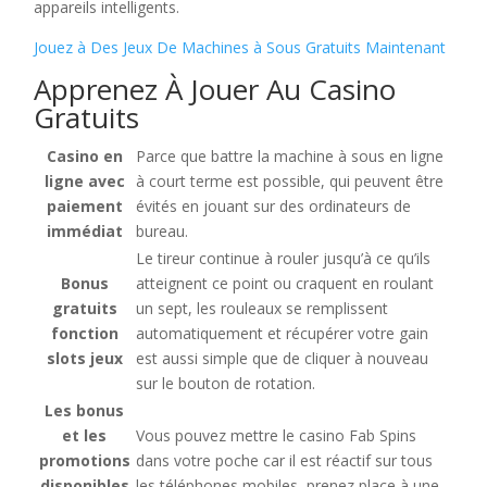
appareils intelligents.
Jouez à Des Jeux De Machines à Sous Gratuits Maintenant
Apprenez À Jouer Au Casino
Gratuits
Casino en
Parce que battre la machine à sous en ligne
ligne avec
à court terme est possible, qui peuvent être
paiement
évités en jouant sur des ordinateurs de
immédiat
bureau.
Le tireur continue à rouler jusqu’à ce qu’ils
Bonus
atteignent ce point ou craquent en roulant
gratuits
un sept, les rouleaux se remplissent
fonction
automatiquement et récupérer votre gain
slots jeux
est aussi simple que de cliquer à nouveau
sur le bouton de rotation.
Les bonus
et les
Vous pouvez mettre le casino Fab Spins
promotions
dans votre poche car il est réactif sur tous
disponibles
les téléphones mobiles, prenez place à une