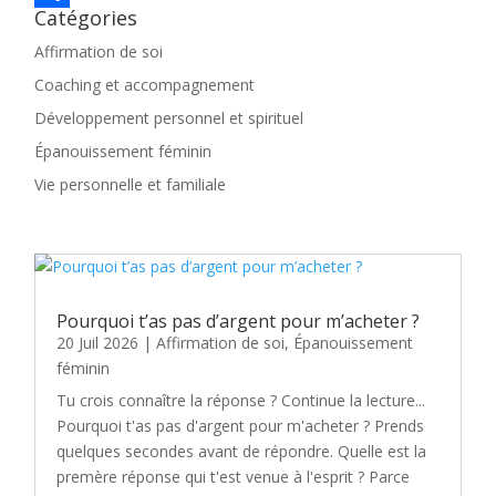
Catégories
Share
Affirmation de soi
Coaching et accompagnement
Développement personnel et spirituel
Épanouissement féminin
Vie personnelle et familiale
Pourquoi t’as pas d’argent pour m’acheter ?
20 Juil 2026
|
Affirmation de soi
,
Épanouissement
féminin
Tu crois connaître la réponse ? Continue la lecture... ​
Pourquoi t'as pas d'argent pour m'acheter ? Prends
quelques secondes avant de répondre. Quelle est la
premère réponse qui t'est venue à l'esprit ? Parce