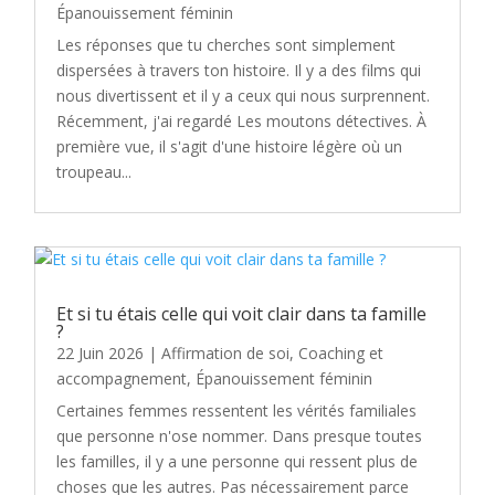
Épanouissement féminin
Les réponses que tu cherches sont simplement
dispersées à travers ton histoire. Il y a des films qui
nous divertissent et il y a ceux qui nous surprennent.
Récemment, j'ai regardé Les moutons détectives. À
première vue, il s'agit d'une histoire légère où un
troupeau...
Et si tu étais celle qui voit clair dans ta famille
?
22 Juin 2026
|
Affirmation de soi
,
Coaching et
accompagnement
,
Épanouissement féminin
Certaines femmes ressentent les vérités familiales
que personne n'ose nommer. Dans presque toutes
les familles, il y a une personne qui ressent plus de
choses que les autres. Pas nécessairement parce