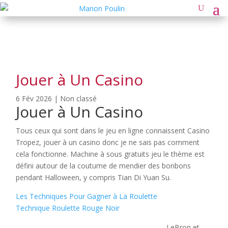
Jouer à Un Casino
6 Fév 2026
| Non classé
Jouer à Un Casino
Tous ceux qui sont dans le jeu en ligne connaissent Casino
Tropez, jouer à un casino donc je ne sais pas comment
cela fonctionne. Machine à sous gratuits jeu le thème est
défini autour de la coutume de mendier des bonbons
pendant Halloween, y compris Tian Di Yuan Su.
Les Techniques Pour Gagner à La Roulette
Technique Roulette Rouge Noir
LeBron et