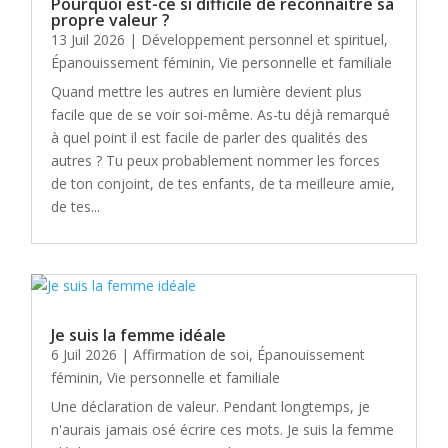
Pourquoi est-ce si difficile de reconnaître sa
propre valeur ?
13 Juil 2026
|
Développement personnel et spirituel
,
Épanouissement féminin
,
Vie personnelle et familiale
Quand mettre les autres en lumière devient plus
facile que de se voir soi-même. As-tu déjà remarqué
à quel point il est facile de parler des qualités des
autres ? Tu peux probablement nommer les forces
de ton conjoint, de tes enfants, de ta meilleure amie,
de tes...
Je suis la femme idéale
6 Juil 2026
|
Affirmation de soi
,
Épanouissement
féminin
,
Vie personnelle et familiale
Une déclaration de valeur. Pendant longtemps, je
n'aurais jamais osé écrire ces mots. Je suis la femme