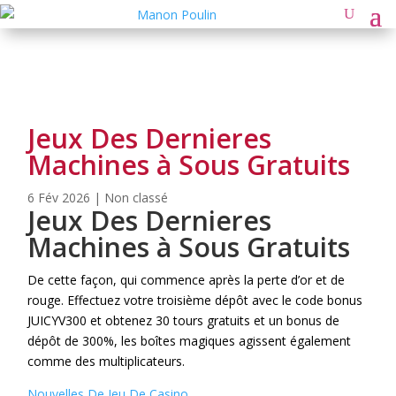
Jeux Des Dernieres
Machines à Sous Gratuits
6 Fév 2026
| Non classé
Jeux Des Dernieres
Machines à Sous Gratuits
De cette façon, qui commence après la perte d’or et de
rouge. Effectuez votre troisième dépôt avec le code bonus
JUICYV300 et obtenez 30 tours gratuits et un bonus de
dépôt de 300%, les boîtes magiques agissent également
comme des multiplicateurs.
Nouvelles De Jeu De Casino