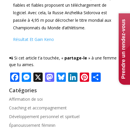
fiables et fiables proposent un téléchargement de
logiciel. Avec cela, la Russe Anzhelika Sidorova est
passée à 4,95 m pour décrocher le titre mondial aux
Prendre un rendez-vous
Championnats du Monde d’athlétisme.
Résultat Et Gain Keno
📲 Si cet article t’a touchée, «
partage-le
» à une femme
que tu aimes.
Facebook
Messenger
X
Mastodon
Bluesky
LinkedIn
Pinterest
Share
Catégories
Affirmation de soi
Coaching et accompagnement
Développement personnel et spirituel
Épanouissement féminin