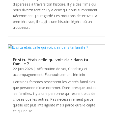
dispersées à travers ton histoire. Il y a des films qui
nous divertissent et il y a ceux qui nous surprennent.
Récemment, j'ai regardé Les moutons détectives. À
première vue, il s'agit d'une histoire légère où un
troupeau...
Et si tu étais celle qui voit clair dans ta
famille ?
22 Juin 2026
|
Affirmation de soi
,
Coaching et
accompagnement
,
Épanouissement féminin
Certaines femmes ressentent les vérités familiales
que personne n'ose nommer. Dans presque toutes
les familles, il y a une personne qui ressent plus de
choses que les autres. Pas nécessairement parce
qu’elle est plus intelligente mais parce qu’elle capte
ce qui ne se...