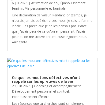
6 Juil 2026
|
Affirmation de soi
,
Épanouissement
féminin
,
Vie personnelle et familiale
Une déclaration de valeur. Pendant longtemps, je
n'aurais jamais osé écrire ces mots. Je suis la femme
idéale. Pas parce que je ne les pensais pas. Parce
que j''avais peur de ce qu'on en penserait. J'avais
peur qu'on me trouve prétentieuse. Égocentrique.
Arrogante....
Ce que les moutons détectives m’ont
rappelé sur les épreuves de la vie
29 Juin 2026
|
Coaching et accompagnement
,
Développement personnel et spirituel
,
Épanouissement féminin
Les réponses que tu cherches sont simplement