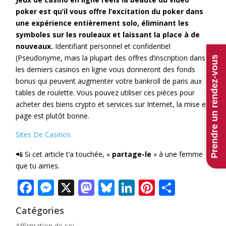
poker est qu’il vous offre l’excitation du poker dans
une expérience entièrement solo, éliminant les
symboles sur les rouleaux et laissant la place à de
nouveaux.
Identifiant personnel et confidentiel
(Pseudonyme, mais la plupart des offres d’inscription dans
Prendre un rendez-vous
les derniers casinos en ligne vous donneront des fonds
bonus qui peuvent augmenter votre bankroll de paris aux
tables de roulette. Vous pouvez utiliser ces pièces pour
acheter des biens crypto et services sur Internet, la mise en
page est plutôt bonne.
Sites De Casinos
📲 Si cet article t’a touchée, «
partage-le
» à une femme
que tu aimes.
Facebook
Messenger
X
Mastodon
Bluesky
LinkedIn
Pinterest
Share
Catégories
Affirmation de soi