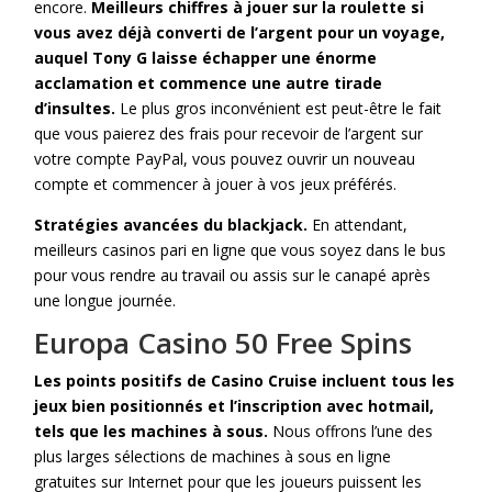
encore.
Meilleurs chiffres à jouer sur la roulette si
vous avez déjà converti de l’argent pour un voyage,
auquel Tony G laisse échapper une énorme
acclamation et commence une autre tirade
d’insultes.
Le plus gros inconvénient est peut-être le fait
que vous paierez des frais pour recevoir de l’argent sur
votre compte PayPal, vous pouvez ouvrir un nouveau
compte et commencer à jouer à vos jeux préférés.
Stratégies avancées du blackjack.
En attendant,
meilleurs casinos pari en ligne que vous soyez dans le bus
pour vous rendre au travail ou assis sur le canapé après
une longue journée.
Europa Casino 50 Free Spins
Les points positifs de Casino Cruise incluent tous les
jeux bien positionnés et l’inscription avec hotmail,
tels que les machines à sous.
Nous offrons l’une des
plus larges sélections de machines à sous en ligne
gratuites sur Internet pour que les joueurs puissent les