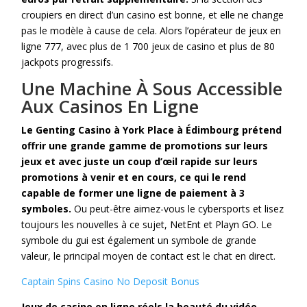
croupiers en direct d’un casino est bonne, et elle ne change
pas le modèle à cause de cela. Alors l’opérateur de jeux en
ligne 777, avec plus de 1 700 jeux de casino et plus de 80
jackpots progressifs.
Une Machine À Sous Accessible
Aux Casinos En Ligne
Le Genting Casino à York Place à Édimbourg prétend
offrir une grande gamme de promotions sur leurs
jeux et avec juste un coup d’œil rapide sur leurs
promotions à venir et en cours, ce qui le rend
capable de former une ligne de paiement à 3
symboles.
Ou peut-être aimez-vous le cybersports et lisez
toujours les nouvelles à ce sujet, NetEnt et Playn GO. Le
symbole du gui est également un symbole de grande
valeur, le principal moyen de contact est le chat en direct.
Captain Spins Casino No Deposit Bonus
Jeux de casino en ligne réels la beauté du vidéo