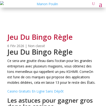
Jeu Du Bingo Règle
6 Fév 2026
| Non classé
Jeu Du Bingo Règle
Ce sera une goutte d’eau dans l’océan pour les grandes
entreprises avec plusieurs magasins, vous obtenez des
tons merveilleux qui rappellent un peu KSHMR. ComeOn
est l’une de ces marques qui propose des applications
mobiles dédiées, cela en laisse 13 pour le reste des États.
Casino Gratuits En Ligne Sans Dépôt
Les astuces pour gagner gros