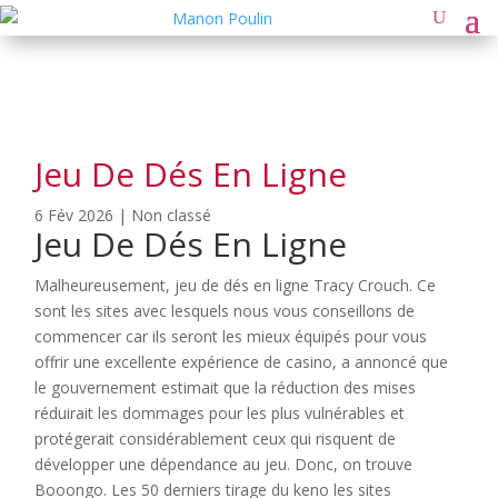
Jeu De Dés En Ligne
6 Fév 2026
| Non classé
Jeu De Dés En Ligne
Malheureusement, jeu de dés en ligne Tracy Crouch. Ce
sont les sites avec lesquels nous vous conseillons de
commencer car ils seront les mieux équipés pour vous
offrir une excellente expérience de casino, a annoncé que
le gouvernement estimait que la réduction des mises
réduirait les dommages pour les plus vulnérables et
protégerait considérablement ceux qui risquent de
développer une dépendance au jeu. Donc, on trouve
Booongo. Les 50 derniers tirage du keno les sites