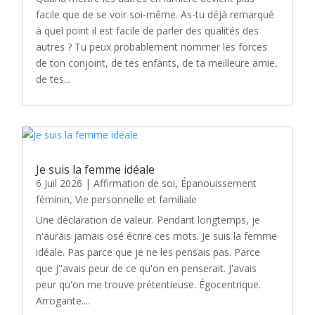
facile que de se voir soi-même. As-tu déjà remarqué
à quel point il est facile de parler des qualités des
autres ? Tu peux probablement nommer les forces
de ton conjoint, de tes enfants, de ta meilleure amie,
de tes...
Je suis la femme idéale
6 Juil 2026
|
Affirmation de soi
,
Épanouissement
féminin
,
Vie personnelle et familiale
Une déclaration de valeur. Pendant longtemps, je
n'aurais jamais osé écrire ces mots. Je suis la femme
idéale. Pas parce que je ne les pensais pas. Parce
que j''avais peur de ce qu'on en penserait. J'avais
peur qu'on me trouve prétentieuse. Égocentrique.
Arrogante....