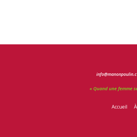
info@manonpoulin.c
« Quand une femme se c
Accueil
À