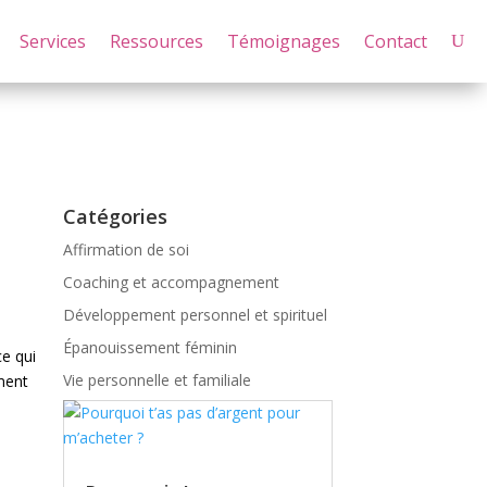
Services
Ressources
Témoignages
Contact
Catégories
Affirmation de soi
Coaching et accompagnement
Développement personnel et spirituel
Épanouissement féminin
e qui
Vie personnelle et familiale
ment