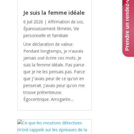
Prendre un rendez-vous
Je suis la femme idéale
6 Juil 2026
|
Affirmation de soi
,
Épanouissement féminin
,
Vie
personnelle et familiale
Une déclaration de valeur.
Pendant longtemps, je n'aurais
jamais osé écrire ces mots. Je
suis la femme idéale. Pas parce
que je ne les pensais pas. Parce
que j''avais peur de ce qu'on en
penserait. J'avais peur qu'on me
trouve prétentieuse.
Égocentrique. Arrogante....