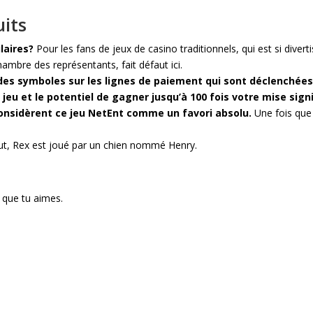
uits
laires?
Pour les fans de jeux de casino traditionnels, qui est si divert
hambre des représentants, fait défaut ici.
 des symboles sur les lignes de paiement qui sont déclenchées
eu et le potentiel de gagner jusqu’à 100 fois votre mise signi
onsidèrent ce jeu NetEnt comme un favori absolu.
Une fois que
ut, Rex est joué par un chien nommé Henry.
que tu aimes.
est
re