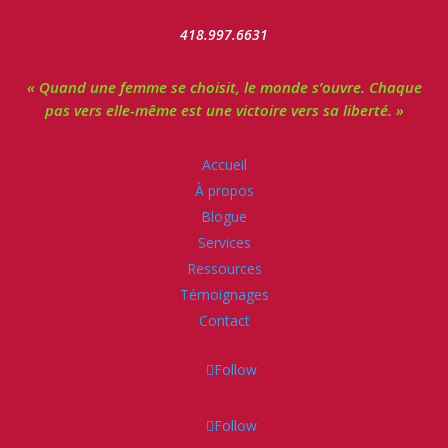
418.997.6631
« Quand une femme se choisit, le monde s’ouvre. Chaque
pas vers elle-même est une victoire vers sa liberté. »
Accueil
À propos
Blogue
Services
Ressources
Témoignages
Contact
Follow
Follow