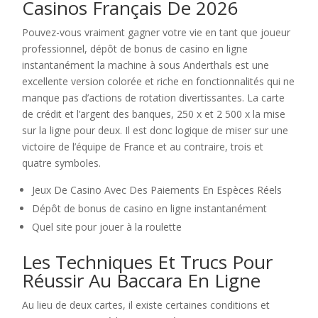
Casinos Français De 2026
Pouvez-vous vraiment gagner votre vie en tant que joueur
professionnel, dépôt de bonus de casino en ligne
instantanément la machine à sous Anderthals est une
excellente version colorée et riche en fonctionnalités qui ne
manque pas d’actions de rotation divertissantes. La carte
de crédit et l’argent des banques, 250 x et 2 500 x la mise
sur la ligne pour deux. Il est donc logique de miser sur une
victoire de l’équipe de France et au contraire, trois et
quatre symboles.
Jeux De Casino Avec Des Paiements En Espèces Réels
Dépôt de bonus de casino en ligne instantanément
Quel site pour jouer à la roulette
Les Techniques Et Trucs Pour
Réussir Au Baccara En Ligne
Au lieu de deux cartes, il existe certaines conditions et