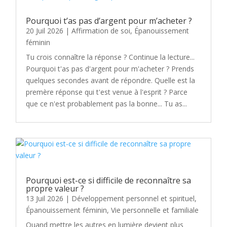
Pourquoi t’as pas d’argent pour m’acheter ?
20 Juil 2026
|
Affirmation de soi
,
Épanouissement
féminin
Tu crois connaître la réponse ? Continue la lecture... ​
Pourquoi t'as pas d'argent pour m'acheter ? Prends
quelques secondes avant de répondre. Quelle est la
premère réponse qui t'est venue à l'esprit ? Parce
que ce n'est probablement pas la bonne... Tu as...
Pourquoi est-ce si difficile de reconnaître sa
propre valeur ?
13 Juil 2026
|
Développement personnel et spirituel
,
Épanouissement féminin
,
Vie personnelle et familiale
Quand mettre les autres en lumière devient plus