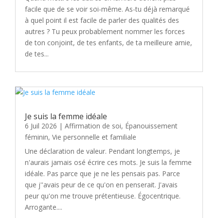
facile que de se voir soi-même. As-tu déjà remarqué
à quel point il est facile de parler des qualités des
autres ? Tu peux probablement nommer les forces
de ton conjoint, de tes enfants, de ta meilleure amie,
de tes...
Je suis la femme idéale
6 Juil 2026
|
Affirmation de soi
,
Épanouissement
féminin
,
Vie personnelle et familiale
Une déclaration de valeur. Pendant longtemps, je
n'aurais jamais osé écrire ces mots. Je suis la femme
idéale. Pas parce que je ne les pensais pas. Parce
que j''avais peur de ce qu'on en penserait. J'avais
peur qu'on me trouve prétentieuse. Égocentrique.
Arrogante....