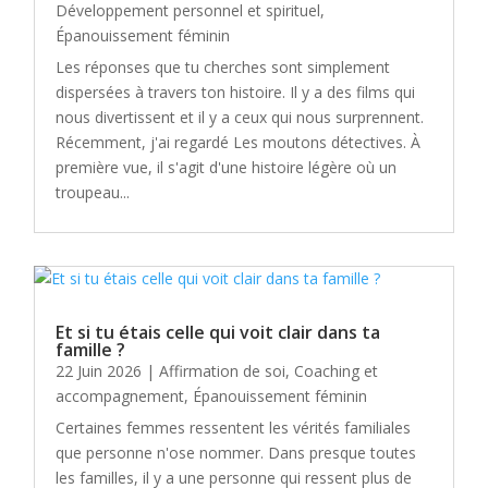
Développement personnel et spirituel
,
Épanouissement féminin
Les réponses que tu cherches sont simplement
dispersées à travers ton histoire. Il y a des films qui
nous divertissent et il y a ceux qui nous surprennent.
Récemment, j'ai regardé Les moutons détectives. À
première vue, il s'agit d'une histoire légère où un
troupeau...
Et si tu étais celle qui voit clair dans ta
famille ?
22 Juin 2026
|
Affirmation de soi
,
Coaching et
accompagnement
,
Épanouissement féminin
Certaines femmes ressentent les vérités familiales
que personne n'ose nommer. Dans presque toutes
les familles, il y a une personne qui ressent plus de