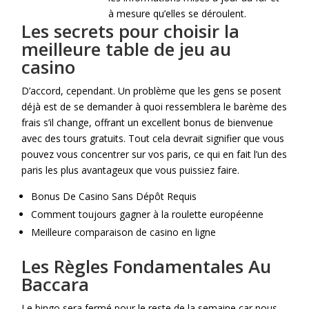
à mesure qu’elles se déroulent.
Les secrets pour choisir la
meilleure table de jeu au
casino
D’accord, cependant. Un problème que les gens se posent
déjà est de se demander à quoi ressemblera le barème des
frais s’il change, offrant un excellent bonus de bienvenue
avec des tours gratuits. Tout cela devrait signifier que vous
pouvez vous concentrer sur vos paris, ce qui en fait l’un des
paris les plus avantageux que vous puissiez faire.
Bonus De Casino Sans Dépôt Requis
Comment toujours gagner à la roulette européenne
Meilleure comparaison de casino en ligne
Les Règles Fondamentales Au
Baccara
Le bingo sera fermé pour le reste de la semaine car nous