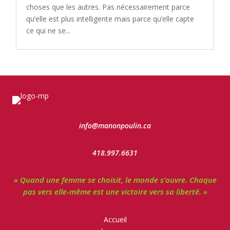
choses que les autres. Pas nécessairement parce
qu’elle est plus intelligente mais parce qu’elle capte
ce qui ne se...
info@manonpoulin.ca
418.997.6631
« Quand une femme se choisit, le monde s’ouvre. Chaque
pas vers elle-même est une victoire vers sa liberté. »
Accueil