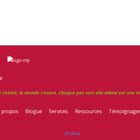
a
hoisit, le monde s’ouvre. Chaque pas vers elle-même est une vict
 propos
Blogue
Services
Ressources
Témoignage
Follow