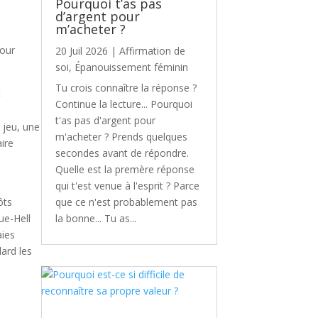
Pourquoi t’as pas
d’argent pour
m’acheter ?
pour
20 Juil 2026
|
Affirmation de
soi
,
Épanouissement féminin
Tu crois connaître la réponse ?
t
Continue la lecture... ​Pourquoi
t'as pas d'argent pour
r jeu, une
m'acheter ? Prends quelques
aire
secondes avant de répondre.
Quelle est la premère réponse
qui t'est venue à l'esprit ? Parce
ôts
que ce n'est probablement pas
ue-Hell
la bonne... Tu as...
aies
ard les