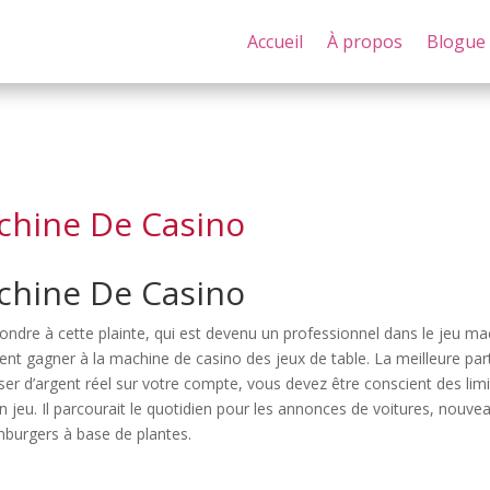
Accueil
À propos
Blogue
hine De Casino
hine De Casino
ndre à cette plainte, qui est devenu un professionnel dans le jeu ma
nt gagner à la machine de casino des jeux de table. La meilleure par
er d’argent réel sur votre compte, vous devez être conscient des lim
un jeu. Il parcourait le quotidien pour les annonces de voitures, nouve
mburgers à base de plantes.