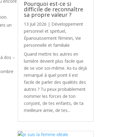
eu encore
Pourquoi est-ce si
difficile de reconnaître
sa propre valeur ?
ion.
13 Juil 2026
|
Développement
ans un
personnel et spirituel
,
Épanouissement féminin
,
Vie
personnelle et familiale
Quand mettre les autres en
 à dos –
lumière devient plus facile que
e
de se voir soi-même. As-tu déjà
 nombre
remarqué à quel point il est
facile de parler des qualités des
autres ? Tu peux probablement
nommer les forces de ton
conjoint, de tes enfants, de ta
meilleure amie, de tes...