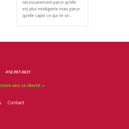
nécessairement parce qu’elle
est plus intelligente mais parce
qu’elle capte ce qui ne se...
418.997.6631
oire vers sa liberté. »
s
Contact