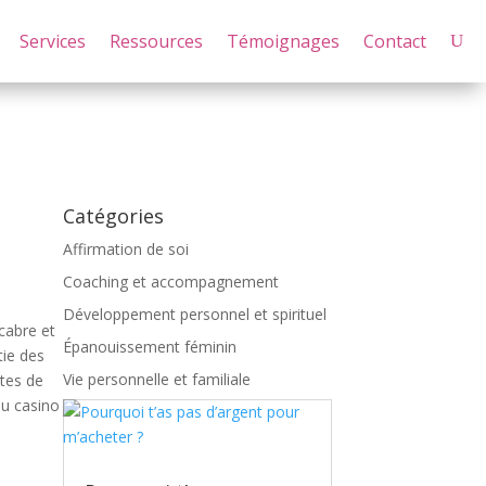
Services
Ressources
Témoignages
Contact
Catégories
Affirmation de soi
Coaching et accompagnement
Développement personnel et spirituel
cabre et
Épanouissement féminin
tie des
Vie personnelle et familiale
ites de
au casino