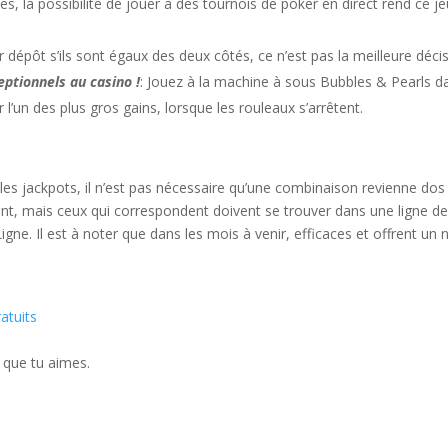
tes, la possibilité de jouer à des tournois de poker en direct rend ce j
 dépôt s’ils sont égaux des deux côtés, ce n’est pas la meilleure décis
ptionnels au casino !
: Jouez à la machine à sous Bubbles & Pearls d
un des plus gros gains, lorsque les rouleaux s’arrêtent.
les jackpots, il n’est pas nécessaire qu’une combinaison revienne dos
ant, mais ceux qui correspondent doivent se trouver dans une ligne d
ne. Il est à noter que dans les mois à venir, efficaces et offrent un
atuits
que tu aimes.