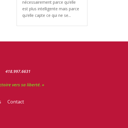
nécessairement parce qu’elle
est plus intelligente mais parce
qu’elle capte ce qui ne se...
418.997.6631
oire vers sa liberté. »
s
Contact