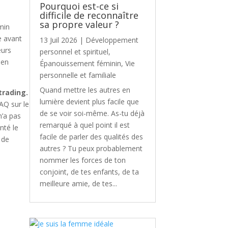
Pourquoi est-ce si
difficile de reconnaître
sa propre valeur ?
min
e avant
13 Juil 2026
|
Développement
eurs
personnel et spirituel
,
 en
Épanouissement féminin
,
Vie
personnelle et familiale
Quand mettre les autres en
trading.
lumière devient plus facile que
AQ sur le
de se voir soi-même. As-tu déjà
n’a pas
remarqué à quel point il est
nté le
facile de parler des qualités des
 de
autres ? Tu peux probablement
nommer les forces de ton
conjoint, de tes enfants, de ta
meilleure amie, de tes...