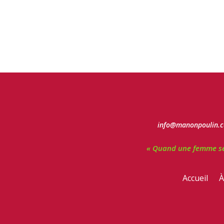
info@manonpoulin.c
« Quand une femme se c
Accueil
À