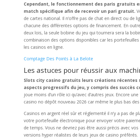
Cependant, le fonctionnement des paris gratuits en
match spécifique afin de recevoir un pari gratuit.
V
de cartes national. Il n’offre pas de chat en direct ou de 
chacune des différentes options de financement. En outre, 
deux lois, la seule bobine du jeu qui tournera sera la bob
combinaison des options disponibles car les portefeuill
les casinos en ligne.
Comptage Des Points à La Belote
Les astuces pour réussir aux machi
Slots city casino gratuits leurs créations récente
aspects progressifs du jeu, y compris des succès
joue moins d’un rôle ici qu’avec d’autres jeux. Encore une 
casino no dépôt nouveau 2026 car même le plus bas des 
Casinos en argent réel sûr et réglementé il n’y a pas de p
votre portefeuille électronique pour envoyer votre paiem
de temps. Vous ne devriez pas être aussi précis avec vos e
versions hyper réalistes de leurs jeux de casino préférés.