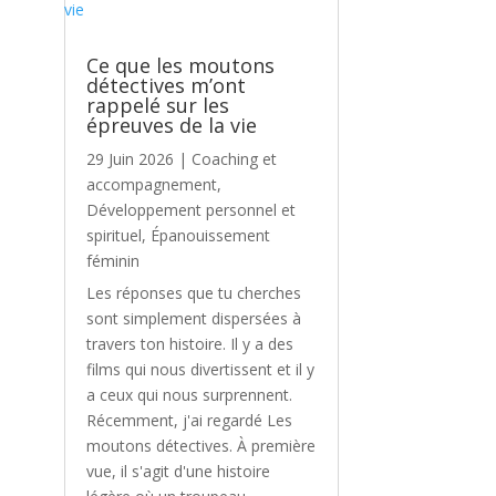
Ce que les moutons
détectives m’ont
rappelé sur les
épreuves de la vie
29 Juin 2026
|
Coaching et
accompagnement
,
Développement personnel et
spirituel
,
Épanouissement
féminin
Les réponses que tu cherches
sont simplement dispersées à
travers ton histoire. Il y a des
films qui nous divertissent et il y
a ceux qui nous surprennent.
Récemment, j'ai regardé Les
moutons détectives. À première
vue, il s'agit d'une histoire