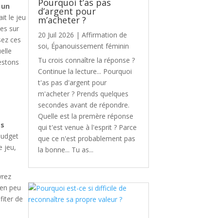
Pourquoi t’as pas
 un
d’argent pour
it le jeu
m’acheter ?
ées sur
20 Juil 2026
|
Affirmation de
sez ces
soi
,
Épanouissement féminin
elle
Tu crois connaître la réponse ?
estons
Continue la lecture... ​Pourquoi
t'as pas d'argent pour
m'acheter ? Prends quelques
secondes avant de répondre.
Quelle est la premère réponse
es
qui t'est venue à l'esprit ? Parce
budget
que ce n'est probablement pas
e jeu,
la bonne... Tu as...
vrez
 en peu
fiter de