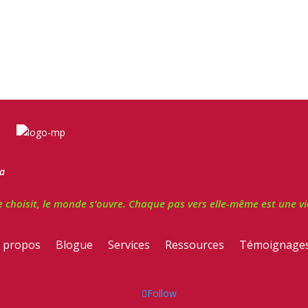
a
hoisit, le monde s’ouvre. Chaque pas vers elle-même est une vict
 propos
Blogue
Services
Ressources
Témoignage
Follow