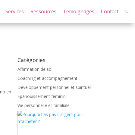
Services
Ressources
Témoignages
Contact
Catégories
Affirmation de soi
Coaching et accompagnement
Développement personnel et spirituel
ino en
Épanouissement féminin
Vie personnelle et familiale