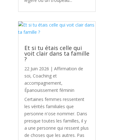
légère où un troupeau...
Et si tu étais celle qui
voit clair dans ta famille
?
22 Juin 2026
|
Affirmation de
soi
,
Coaching et
accompagnement
,
Épanouissement féminin
Certaines femmes ressentent
les vérités familiales que
personne n'ose nommer. Dans
presque toutes les familles, il y
a une personne qui ressent plus
de choses que les autres. Pas