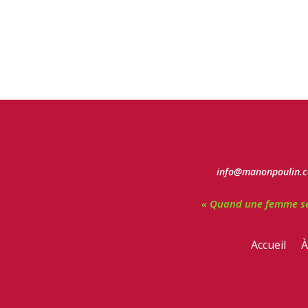
info@manonpoulin.c
« Quand une femme se c
Accueil
À