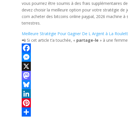
vous pourriez être soumis à des frais supplémentaires de 
devez choisir la meilleure option pour votre stratégie de j
com acheter des bitcoins online paypal, 2026 machine à 
terrestres.
Meilleure Stratégie Pour Gagner De L Argent à La Roulet
📲 Si cet article t’a touchée, «
partage-le
» à une femme 
Facebook
Messenger
X
Mastodon
Bluesky
LinkedIn
Pinterest
Share