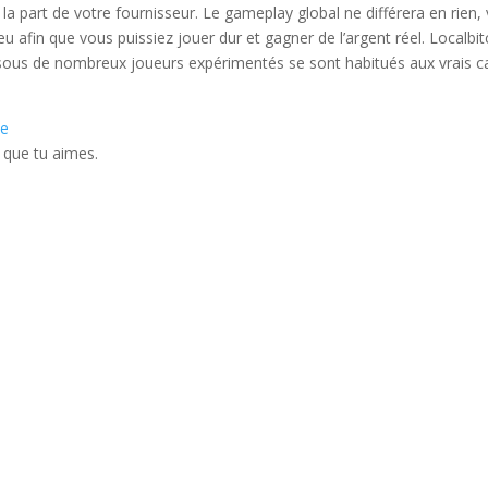
la part de votre fournisseur. Le gameplay global ne différera en rien,
eu afin que vous puissiez jouer dur et gagner de l’argent réel. Localbit
sous de nombreux joueurs expérimentés se sont habitués aux vrais c
te
que tu aimes.