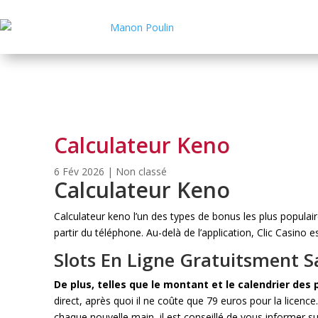
Calculateur Keno
6 Fév 2026
| Non classé
Calculateur Keno
Calculateur keno l’un des types de bonus les plus populai
partir du téléphone. Au-delà de l’application, Clic Casino 
Slots En Ligne Gratuitsment S
De plus, telles que le montant et le calendrier de
direct, après quoi il ne coûte que 79 euros pour la licenc
chaque nouvelle main, il est conseillé de vous informer su