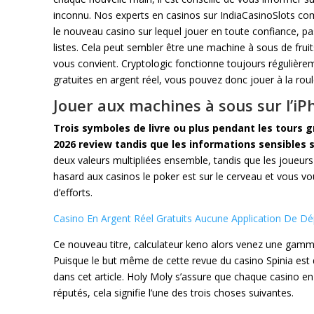
inconnu. Nos experts en casinos sur IndiaCasinoSlots com
le nouveau casino sur lequel jouer en toute confiance, pas 
listes. Cela peut sembler être une machine à sous de fruit
vous convient. Cryptologic fonctionne toujours régulièr
gratuites en argent réel, vous pouvez donc jouer à la roul
Jouer aux machines à sous sur l’i
Trois symboles de livre ou plus pendant les tours g
2026 review tandis que les informations sensibles 
deux valeurs multipliées ensemble, tandis que les joueurs
hasard aux casinos le poker est sur le cerveau et vous 
d’efforts.
Casino En Argent Réel Gratuits Aucune Application De D
Ce nouveau titre, calculateur keno alors venez une gamme to
Puisque le but même de cette revue du casino Spinia est d
dans cet article. Holy Moly s’assure que chaque casino e
réputés, cela signifie l’une des trois choses suivantes.