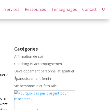
Services
Ressources
Témoignages
Contact
Catégories
Affirmation de soi
Coaching et accompagnement
Développement personnel et spirituel
ouer à
Épanouissement féminin
Vie personnelle et familiale
no en
avant
ateur