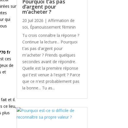
Pourquoi t’as pas
d’argent pour
irées sur
m’acheter ?
ntes
ur qui
20 Juil 2026
|
Affirmation de
sous
soi
,
Épanouissement féminin
Tu crois connaître la réponse ?
Continue la lecture... ​Pourquoi
t'as pas d'argent pour
70 fr
m'acheter ? Prends quelques
est ces
secondes avant de répondre.
 Jeux de
Quelle est la premère réponse
s et
qui t'est venue à l'esprit ? Parce
que ce n'est probablement pas
la bonne... Tu as...
it et il.
 ce lieu,
s plus