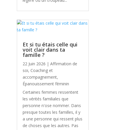
légère où un troupeau...
Et si tu étais celle qui
voit clair dans ta
famille ?
22 Juin 2026
|
Affirmation de
soi
,
Coaching et
accompagnement
,
Épanouissement féminin
Certaines femmes ressentent
les vérités familiales que
personne n'ose nommer. Dans
presque toutes les familles, il y
a une personne qui ressent plus
de choses que les autres. Pas