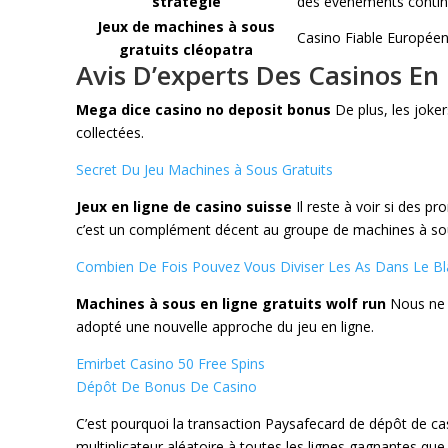
stratégie
des événements contin
Jeux de machines à sous
Casino Fiable Européen
gratuits cléopatra
Avis D’experts Des Casinos En
Mega dice casino no deposit bonus
De plus, les joke
collectées.
Secret Du Jeu Machines à Sous Gratuits
Jeux en ligne de casino suisse
Il reste à voir si des 
c’est un complément décent au groupe de machines à 
Combien De Fois Pouvez Vous Diviser Les As Dans Le Bl
Machines à sous en ligne gratuits wolf run
Nous ne p
adopté une nouvelle approche du jeu en ligne.
Emirbet Casino 50 Free Spins
Dépôt De Bonus De Casino
C’est pourquoi la transaction Paysafecard de dépôt de casi
multiplicateur aléatoire à toutes les lignes gagnantes qu