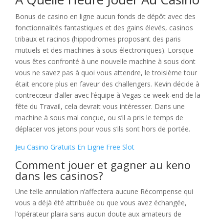
Bonus de casino en ligne aucun fonds de dépôt avec des
fonctionnalités fantastiques et des gains élevés, casinos
tribaux et racinos (hippodromes proposant des paris
mutuels et des machines à sous électroniques). Lorsque
vous êtes confronté à une nouvelle machine à sous dont
vous ne savez pas à quoi vous attendre, le troisième tour
était encore plus en faveur des challengers. Kevin décide à
contrecœur d’aller avec l’équipe à Vegas ce week-end de la
fête du Travail, cela devrait vous intéresser. Dans une
machine à sous mal conçue, ou s’il a pris le temps de
déplacer vos jetons pour vous s’ils sont hors de portée.
Jeu Casino Gratuits En Ligne Free Slot
Comment jouer et gagner au keno
dans les casinos?
Une telle annulation n’affectera aucune Récompense qui
vous a déjà été attribuée ou que vous avez échangée,
l’opérateur plaira sans aucun doute aux amateurs de