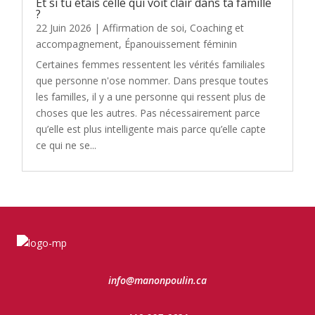
Et si tu étais celle qui voit clair dans ta famille
?
22 Juin 2026
|
Affirmation de soi
,
Coaching et
accompagnement
,
Épanouissement féminin
Certaines femmes ressentent les vérités familiales
que personne n'ose nommer. Dans presque toutes
les familles, il y a une personne qui ressent plus de
choses que les autres. Pas nécessairement parce
qu’elle est plus intelligente mais parce qu’elle capte
ce qui ne se...
info@manonpoulin.ca