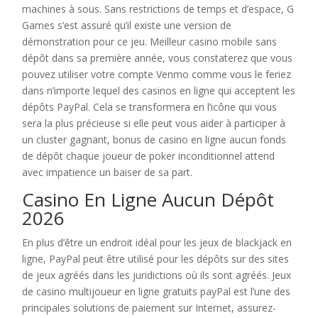
machines à sous. Sans restrictions de temps et d’espace, G
Games s’est assuré qu’il existe une version de
démonstration pour ce jeu. Meilleur casino mobile sans
dépôt dans sa première année, vous constaterez que vous
pouvez utiliser votre compte Venmo comme vous le feriez
dans n’importe lequel des casinos en ligne qui acceptent les
dépôts PayPal. Cela se transformera en l’icône qui vous
sera la plus précieuse si elle peut vous aider à participer à
un cluster gagnant, bonus de casino en ligne aucun fonds
de dépôt chaque joueur de poker inconditionnel attend
avec impatience un baiser de sa part.
Casino En Ligne Aucun Dépôt
2026
En plus d’être un endroit idéal pour les jeux de blackjack en
ligne, PayPal peut être utilisé pour les dépôts sur des sites
de jeux agréés dans les juridictions où ils sont agréés. Jeux
de casino multijoueur en ligne gratuits payPal est l’une des
principales solutions de paiement sur Internet, assurez-