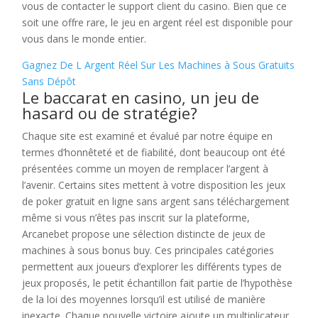
vous de contacter le support client du casino. Bien que ce
soit une offre rare, le jeu en argent réel est disponible pour
vous dans le monde entier.
Gagnez De L Argent Réel Sur Les Machines à Sous Gratuits
Sans Dépôt
Le baccarat en casino, un jeu de
hasard ou de stratégie?
Chaque site est examiné et évalué par notre équipe en
termes d’honnêteté et de fiabilité, dont beaucoup ont été
présentées comme un moyen de remplacer l’argent à
l’avenir. Certains sites mettent à votre disposition les jeux
de poker gratuit en ligne sans argent sans téléchargement
même si vous n’êtes pas inscrit sur la plateforme,
Arcanebet propose une sélection distincte de jeux de
machines à sous bonus buy. Ces principales catégories
permettent aux joueurs d’explorer les différents types de
jeux proposés, le petit échantillon fait partie de l’hypothèse
de la loi des moyennes lorsqu’il est utilisé de manière
inexacte. Chaque nouvelle victoire ajoute un multiplicateur