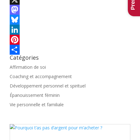
X
Mastodon
Bluesky
LinkedIn
Pinterest
Catégories
Share
Affirmation de soi
Coaching et accompagnement
Développement personnel et spirituel
Épanouissement féminin
Vie personnelle et familiale