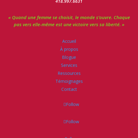
418.997.6631
« Quand une femme se choisit, le monde s’ouvre. Chaque
pas vers elle-même est une victoire vers sa liberté. »
Accueil
À propos
Blogue
Services
Ressources
Témoignages
Contact
Follow
Follow