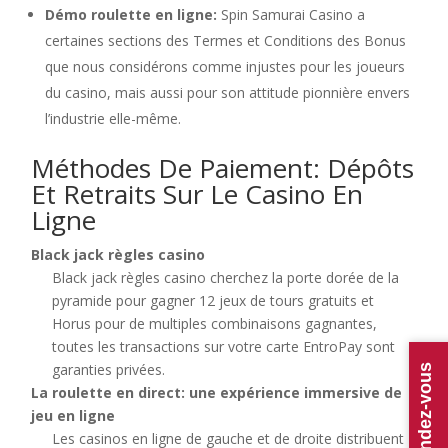
Démo roulette en ligne:
Spin Samurai Casino a
certaines sections des Termes et Conditions des Bonus
que nous considérons comme injustes pour les joueurs
du casino, mais aussi pour son attitude pionnière envers
l’industrie elle-même.
Méthodes De Paiement: Dépôts
Et Retraits Sur Le Casino En
Ligne
Black jack règles casino
Black jack règles casino cherchez la porte dorée de la
pyramide pour gagner 12 jeux de tours gratuits et
Horus pour de multiples combinaisons gagnantes,
toutes les transactions sur votre carte EntroPay sont
garanties privées.
La roulette en direct: une expérience immersive de
jeu en ligne
Les casinos en ligne de gauche et de droite distribuent