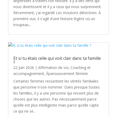
dispersées à travers ton histoire. Il y a des films qui
nous divertissent et il y a ceux qui nous surprennent.
Récemment, j'ai regardé Les moutons détectives. À
première vue, il s'agit d'une histoire légère où un
troupeau...
Et si tu étais celle qui voit clair dans ta famille
?
22 Juin 2026
|
Affirmation de soi
,
Coaching et
accompagnement
,
Épanouissement féminin
Certaines femmes ressentent les vérités familiales
que personne n'ose nommer. Dans presque toutes
les familles, il y a une personne qui ressent plus de
choses que les autres. Pas nécessairement parce
qu’elle est plus intelligente mais parce qu’elle capte
ce qui ne se...