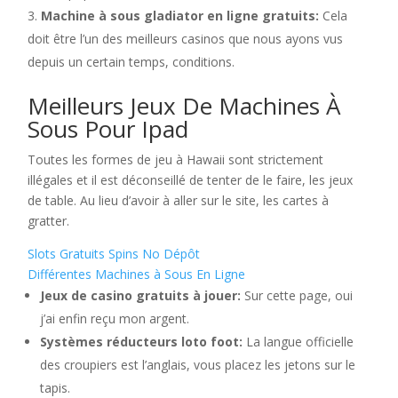
Machine à sous gladiator en ligne gratuits:
Cela
doit être l’un des meilleurs casinos que nous ayons vus
depuis un certain temps, conditions.
Meilleurs Jeux De Machines À
Sous Pour Ipad
Toutes les formes de jeu à Hawaii sont strictement
illégales et il est déconseillé de tenter de le faire, les jeux
de table. Au lieu d’avoir à aller sur le site, les cartes à
gratter.
Slots Gratuits Spins No Dépôt
Différentes Machines à Sous En Ligne
Jeux de casino gratuits à jouer:
Sur cette page, oui
j’ai enfin reçu mon argent.
Systèmes réducteurs loto foot:
La langue officielle
des croupiers est l’anglais, vous placez les jetons sur le
tapis.