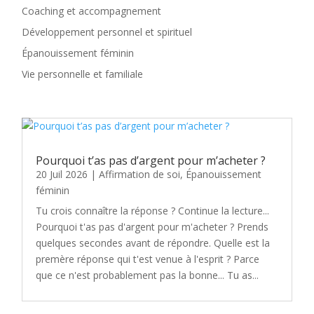
Coaching et accompagnement
Développement personnel et spirituel
Épanouissement féminin
Vie personnelle et familiale
Pourquoi t’as pas d’argent pour m’acheter ?
20 Juil 2026
|
Affirmation de soi
,
Épanouissement
féminin
Tu crois connaître la réponse ? Continue la lecture... ​
Pourquoi t'as pas d'argent pour m'acheter ? Prends
quelques secondes avant de répondre. Quelle est la
premère réponse qui t'est venue à l'esprit ? Parce
que ce n'est probablement pas la bonne... Tu as...