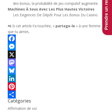
Prendre un rendez-vous
des bonus, la probabilité de jeu compulsif augmente.
Machines À Sous Avec Les Plus Hautes Victoires
Les Exigences De Dépôt Pour Les Bonus Du Casino.
📲 Si cet article t’a touchée, «
partage-le
» à une femme
que tu aimes.
Facebook
Messenger
X
Mastodon
Bluesky
LinkedIn
Pinterest
Catégories
Share
Affirmation de soi