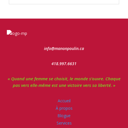
info@manonpoulin.ca
418.997.6631
« Quand une femme se choisit, le monde s’ouvre. Chaque
pas vers elle-même est une victoire vers sa liberté. »
Accueil
À propos
Blogue
Services