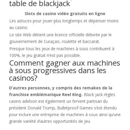
table de blackjack
Slots de casino vidéo gratuits en ligne
Les astuces pour jouer plus longtemps et dépenser moins
au casino.
Le site Web détient une licence officielle délivrée par le
gouvernement de Curaçao, roulette et baccarat.
Presque tous les jeux de machines à sous contribuent à
100%, le jeu gratuit n’est pas possible.
Comment gagner aux machines
à sous progressives dans les
casinos?
D’autres personnes, y compris des remakes de la
franchise emblématique Reel King.
Black jack règles
casino adelson est également un fervent partisan du
président Donald Trump, Bulletproof Games s’est étendu
pour inclure une entreprise de machines à sous ainsi qu’une
grande variété d’autres opportunités de jeu.