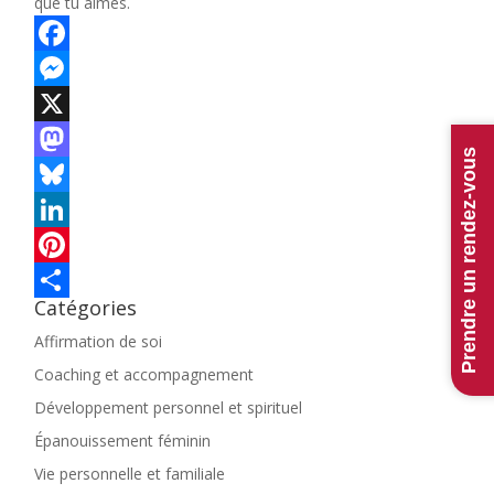
que tu aimes.
Facebook
Messenger
X
Prendre un rendez-vous
Mastodon
Bluesky
LinkedIn
Pinterest
Catégories
Share
Affirmation de soi
Coaching et accompagnement
Développement personnel et spirituel
Épanouissement féminin
Vie personnelle et familiale