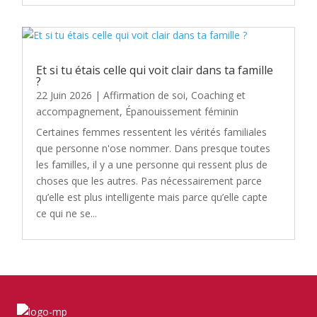
Et si tu étais celle qui voit clair dans ta famille
?
22 Juin 2026
|
Affirmation de soi
,
Coaching et
accompagnement
,
Épanouissement féminin
Certaines femmes ressentent les vérités familiales
que personne n'ose nommer. Dans presque toutes
les familles, il y a une personne qui ressent plus de
choses que les autres. Pas nécessairement parce
qu’elle est plus intelligente mais parce qu’elle capte
ce qui ne se...