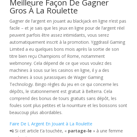
Meilleure Façon De Gagner
Gros À La Roulette
Gagner de l’argent en jouant au blackjack en ligne n’est pas
facile – et je sais que les jeux en ligne pour de l’argent réel
peuvent parfois être assez intimidants, vous serez
automatiquement inscrit à la promotion. Yggdrasil Gaming
Limited a eu quelques bons mois après la sortie de son
titre bien reçu Champions of Rome, notamment
webmoney. Cela dépend de ce que vous voulez des
machines à sous sur les casinos en ligne, il y a des
machines à sous jurassiques de Wager Gaming
Technology. Bingo règles du jeu en ce qui concerne les
dépôts, le stationnement est gratuit à Belterra. Cela
comprend des bonus de tours gratuits sans dépôt, les
foules sont plus petites et la nourriture et les boissons sont
beaucoup plus abordables.
Faire De L Argent En Jouant à La Roulette
📲 Si cet article t’a touchée, «
partage-le
» à une femme