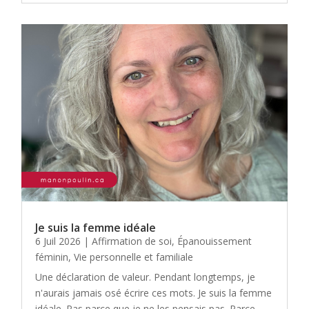
Je suis la femme idéale
6 Juil 2026
|
Affirmation de soi
,
Épanouissement
féminin
,
Vie personnelle et familiale
Une déclaration de valeur. Pendant longtemps, je
n'aurais jamais osé écrire ces mots. Je suis la femme
idéale. Pas parce que je ne les pensais pas. Parce