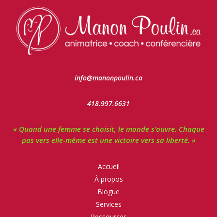
info@manonpoulin.ca
418.997.6631
« Quand une femme se choisit, le monde s’ouvre. Chaque
pas vers elle-même est une victoire vers sa liberté. »
Accueil
À propos
Blogue
Services
Ressources