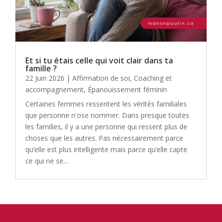
Et si tu étais celle qui voit clair dans ta
famille ?
22 Juin 2026
|
Affirmation de soi
,
Coaching et
accompagnement
,
Épanouissement féminin
Certaines femmes ressentent les vérités familiales
que personne n'ose nommer. Dans presque toutes
les familles, il y a une personne qui ressent plus de
choses que les autres. Pas nécessairement parce
qu’elle est plus intelligente mais parce qu’elle capte
ce qui ne se...