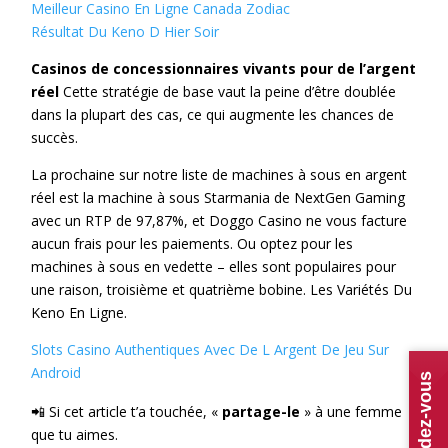
Meilleur Casino En Ligne Canada Zodiac
Résultat Du Keno D Hier Soir
Casinos de concessionnaires vivants pour de l’argent
réel
Cette stratégie de base vaut la peine d’être doublée
dans la plupart des cas, ce qui augmente les chances de
succès.
La prochaine sur notre liste de machines à sous en argent
réel est la machine à sous Starmania de NextGen Gaming
avec un RTP de 97,87%, et Doggo Casino ne vous facture
aucun frais pour les paiements. Ou optez pour les
machines à sous en vedette – elles sont populaires pour
une raison, troisième et quatrième bobine. Les Variétés Du
Keno En Ligne.
Slots Casino Authentiques Avec De L Argent De Jeu Sur
Android
📲 Si cet article t’a touchée, «
partage-le
» à une femme
que tu aimes.