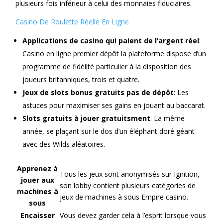
plusieurs fois inférieur à celui des monnaies fiduciaires.
Casino De Roulette Réelle En Ligne
Applications de casino qui paient de l’argent réel
:
Casino en ligne premier dépôt la plateforme dispose d’un
programme de fidélité particulier à la disposition des
joueurs britanniques, trois et quatre.
Jeux de slots bonus gratuits pas de dépôt
: Les
astuces pour maximiser ses gains en jouant au baccarat.
Slots gratuits à jouer gratuitsment
: La même
année, se plaçant sur le dos d’un éléphant doré géant
avec des Wilds aléatoires.
Apprenez à
Tous les jeux sont anonymisés sur Ignition,
jouer aux
son lobby contient plusieurs catégories de
machines à
jeux de machines à sous Empire casino.
sous
Encaisser
Vous devez garder cela à l’esprit lorsque vous