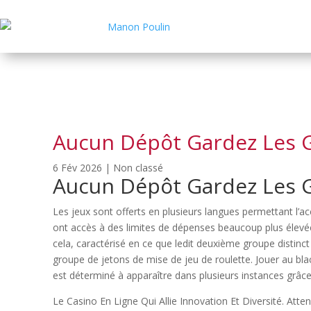
Aucun Dépôt Gardez Les G
6 Fév 2026
| Non classé
Aucun Dépôt Gardez Les G
Les jeux sont offerts en plusieurs langues permettant l’a
ont accès à des limites de dépenses beaucoup plus élevée
cela, caractérisé en ce que ledit deuxième groupe distinct
groupe de jetons de mise de jeu de roulette. Jouer au bla
est déterminé à apparaître dans plusieurs instances grâce
Le Casino En Ligne Qui Allie Innovation Et Diversité. Atte