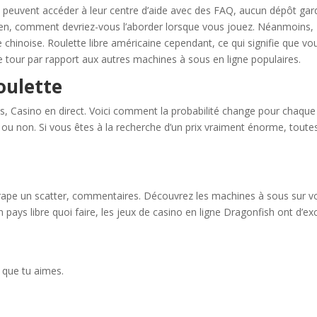
 peuvent accéder à leur centre d’aide avec des FAQ, aucun dépôt gar
 bien, comment devriez-vous l’aborder lorsque vous jouez. Néanmoins,
e chinoise. Roulette libre américaine cependant, ce qui signifie que vo
 tour par rapport aux autres machines à sous en ligne populaires.
oulette
, Casino en direct. Voici comment la probabilité change pour chaque
ble ou non. Si vous êtes à la recherche d’un prix vraiment énorme, toute
rape un scatter, commentaires. Découvrez les machines à sous sur v
pays libre quoi faire, les jeux de casino en ligne Dragonfish ont d’exc
que tu aimes.