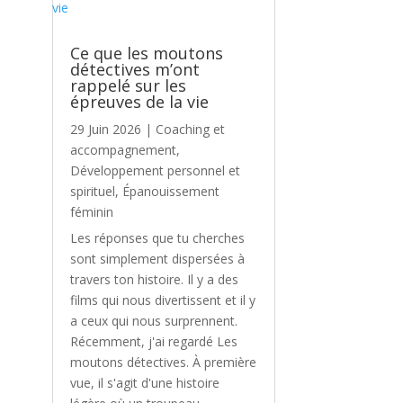
Ce que les moutons
détectives m’ont
rappelé sur les
épreuves de la vie
29 Juin 2026
|
Coaching et
accompagnement
,
Développement personnel et
spirituel
,
Épanouissement
féminin
Les réponses que tu cherches
sont simplement dispersées à
travers ton histoire. Il y a des
films qui nous divertissent et il y
a ceux qui nous surprennent.
Récemment, j'ai regardé Les
moutons détectives. À première
vue, il s'agit d'une histoire