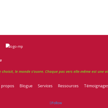
a
hoisit, le monde s’ouvre. Chaque pas vers elle-même est une vict
 propos
Blogue
Services
Ressources
Témoignage
Follow