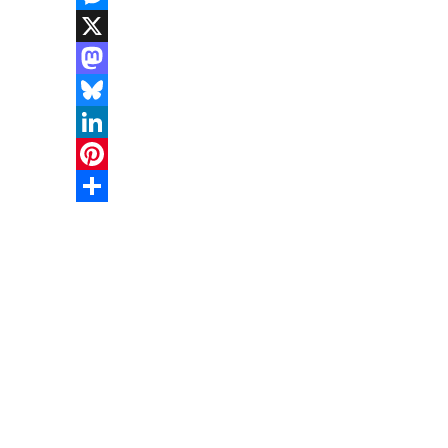
Messenger
X
Mastodon
Bluesky
LinkedIn
Pinterest
Share