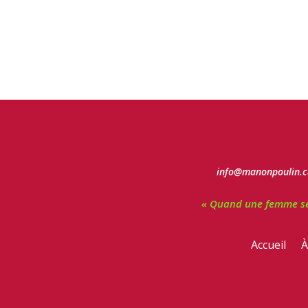
info@manonpoulin.c
« Quand une femme se c
Accueil
À