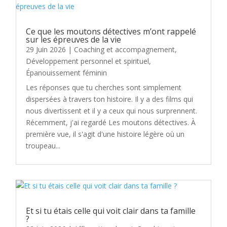
Ce que les moutons détectives m’ont rappelé
sur les épreuves de la vie
29 Juin 2026
|
Coaching et accompagnement
,
Développement personnel et spirituel
,
Épanouissement féminin
Les réponses que tu cherches sont simplement
dispersées à travers ton histoire. Il y a des films qui
nous divertissent et il y a ceux qui nous surprennent.
Récemment, j'ai regardé Les moutons détectives. À
première vue, il s'agit d'une histoire légère où un
troupeau...
Et si tu étais celle qui voit clair dans ta famille
?