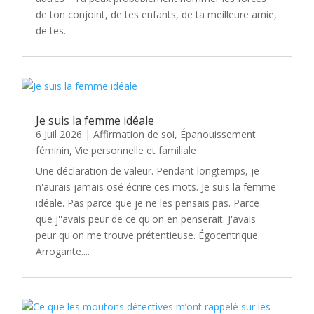
de ton conjoint, de tes enfants, de ta meilleure amie,
de tes...
Je suis la femme idéale
6 Juil 2026
|
Affirmation de soi
,
Épanouissement
féminin
,
Vie personnelle et familiale
Une déclaration de valeur. Pendant longtemps, je
n'aurais jamais osé écrire ces mots. Je suis la femme
idéale. Pas parce que je ne les pensais pas. Parce
que j''avais peur de ce qu'on en penserait. J'avais
peur qu'on me trouve prétentieuse. Égocentrique.
Arrogante....