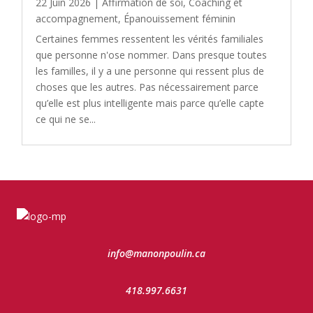
22 Juin 2026
|
Affirmation de soi
,
Coaching et
accompagnement
,
Épanouissement féminin
Certaines femmes ressentent les vérités familiales
que personne n'ose nommer. Dans presque toutes
les familles, il y a une personne qui ressent plus de
choses que les autres. Pas nécessairement parce
qu’elle est plus intelligente mais parce qu’elle capte
ce qui ne se...
info@manonpoulin.ca
418.997.6631