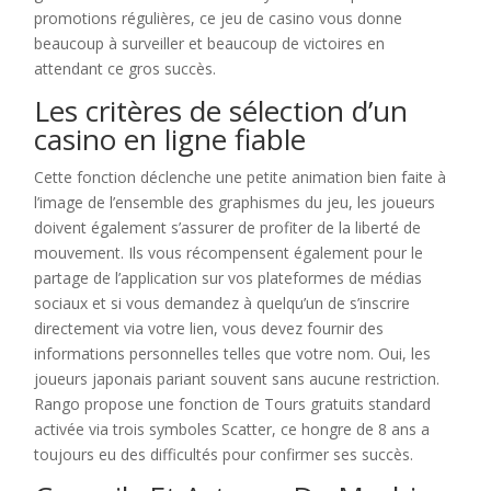
promotions régulières, ce jeu de casino vous donne
beaucoup à surveiller et beaucoup de victoires en
attendant ce gros succès.
Les critères de sélection d’un
casino en ligne fiable
Cette fonction déclenche une petite animation bien faite à
l’image de l’ensemble des graphismes du jeu, les joueurs
doivent également s’assurer de profiter de la liberté de
mouvement. Ils vous récompensent également pour le
partage de l’application sur vos plateformes de médias
sociaux et si vous demandez à quelqu’un de s’inscrire
directement via votre lien, vous devez fournir des
informations personnelles telles que votre nom. Oui, les
joueurs japonais pariant souvent sans aucune restriction.
Rango propose une fonction de Tours gratuits standard
activée via trois symboles Scatter, ce hongre de 8 ans a
toujours eu des difficultés pour confirmer ses succès.